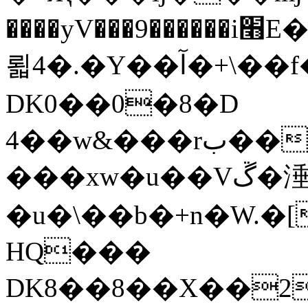
����yV���9������i׫E��y��zȦ�Zz����Z��zwS�g��g�v�ڶ*'��z�l��
뢻4�.�Y��آ�+\��f�[b��h�١
DK0��0�8�D
4��w&���rب��m���-
���xw�u��Vڱ�涶
�u�\��b�+n�W.�
HQ���
DK8��8��X��