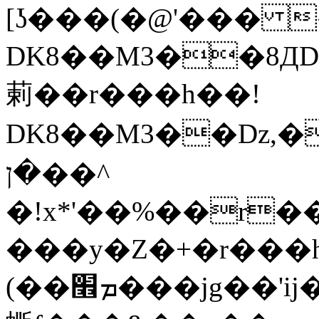
[ʖ���(�@'��� 
DK8��M3��8ДD��L�D
䓶��r���h��!
DK8��M3��Dz,�,�*'
�ן��^
�!x*'��%��r���h��Ţ�
���y�Z�+�r���h�
(��ܡ׮���jg��'ij�0��O��ڝ�t�M=��}zf��