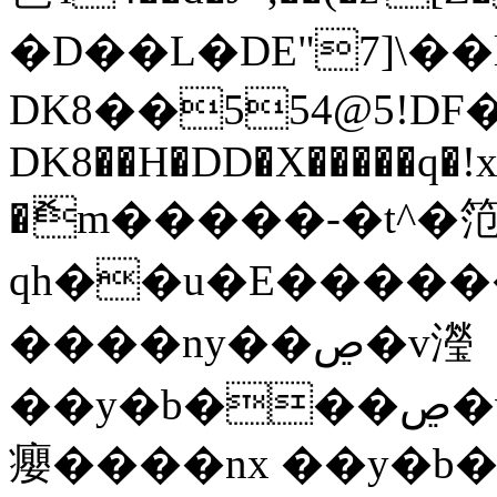
�D��L�DE"7]\��l
DK8��554@5!DF��x%,����
DK8��H�DD�X
�����q�!x
�ޮm�����-�t^
qh��u�E�������
����ny��ڝ�v瀅
��y�b���ڝ�v�y�����ny��ڝ�6
癭����nx ��y�b