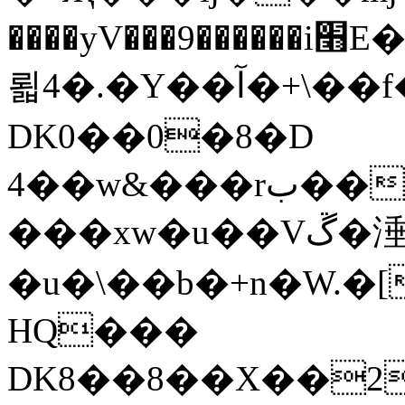
����yV���9������i׫E��y��zȦ�Zz����Z��zwS�g��g�v�ڶ*'��z�l��
뢻4�.�Y��آ�+\��f�[b��h�١
DK0��0�8�D
4��w&���rب��m���-
���xw�u��Vڱ�涶
�u�\��b�+n�W.�
HQ���
DK8��8��X��