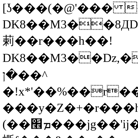
[ʖ���(�@'��� 
DK8��M3��8ДD��L�D
䓶��r���h��!
DK8��M3��Dz,�,�*'
�ן��^
�!x*'��%��r���h��Ţ�
���y�Z�+�r���h�
(��ܡ׮���jg��'ij�0��O��ڝ�t�M=��}zf��