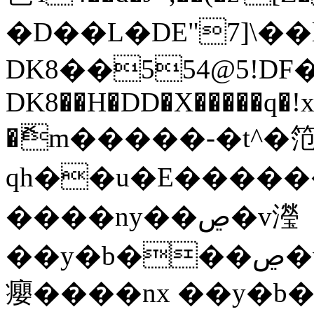
�D��L�DE"7]\��l
DK8��554@5!DF��x%,����
DK8��H�DD�X
�����q�!x
�ޮm�����-�t^
qh��u�E�������
����ny��ڝ�v瀅
��y�b���ڝ�v�y�����ny��ڝ�6
癭����nx ��y�b