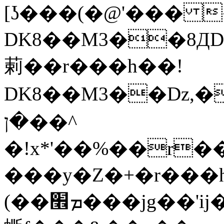
[ʖ���(�@'��� 
DK8��M3��8ДD��L�D
䓶��r���h��!
DK8��M3��Dz,�,�*'
�ן��^
�!x*'��%��r���h��Ţ�
���y�Z�+�r���h�
(��ܡ׮���jg��'ij�0��O��ڝ�t�M=��}zf��