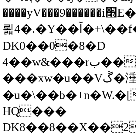
����yV���9������i׫E��y��zȦ�Zz����Z��zwS�g��g�v�ڶ*'��z�l��
뢻4�.�Y��آ�+\��f�[b��h�١
DK0��0�8�D
4��w&���rب��m���-
���xw�u��Vڱ�涶
�u�\��b�+n�W.�
HQ���
DK8��8��X��