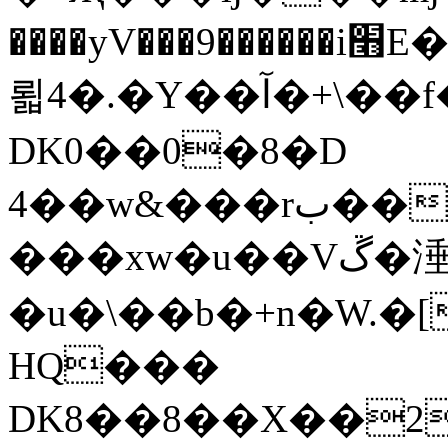
����yV���9������i׫E��y��zȦ�Zz����Z��zwS�g��g�v�ڶ*'��z�l��
뢻4�.�Y��آ�+\��f�[b��h�١
DK0��0�8�D
4��w&���rب��m���-
���xw�u��Vڱ�涶
�u�\��b�+n�W.�
HQ���
DK8��8��X��