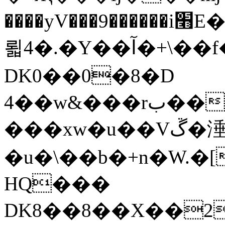
����yV���9������i׫E��y��zȦ�Zz����Z��zwS�g��g�v�ڶ*'��z�l��
뢻4�.�Y��آ�+\��f�[b��h�١
DK0��0�8�D
4��w&���rب��m���-
���xw�u��Vڱ�涶
�u�\��b�+n�W.�
HQ���
DK8��8��X��