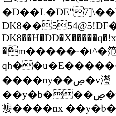
�D��L�DE"7]\��l
DK8��554@5!DF��x%,����
DK8��H�DD�X
�����q�!x
�ޮm�����-�t^
qh��u�E�������
����ny��ڝ�v瀅
��y�b���ڝ�v�y�����ny��ڝ�6
癭����nx ��y�b