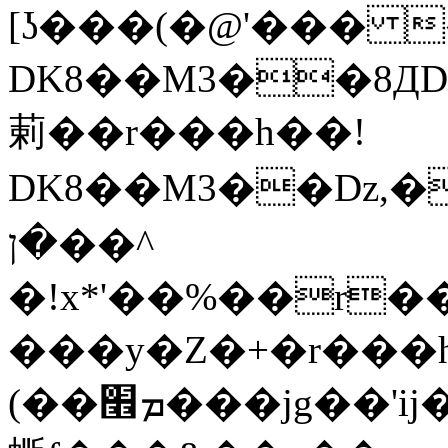
[ʖ���(�@'��� 
DK8��M3��8ДD��L�D
䓶��r���h��!
DK8��M3��Dz,�,�*'
�ן��^
�!x*'��%��r���h��Ţ�
���y�Z�+�r���h�
(��ܡ׮���jg��'ij�0��O��ڝ�t�M=��}zf��