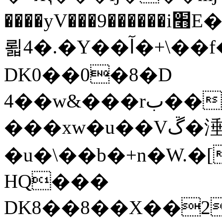
����yV���9������i׫E��y��zȦ�Zz����Z��zwS�g��g�v�ڶ*'��z�l��
뢻4�.�Y��آ�+\��f�[b��h�١
DK0��0�8�D
4��w&���rب��m���-
���xw�u��Vڱ�涶
�u�\��b�+n�W.�
HQ���
DK8��8��X��