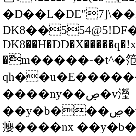
�D��L�DE"7]\��l
DK8��554@5!DF��x%,����
DK8��H�DD�X
�����q�!x
�ޮm�����-�t^
qh��u�E�������
����ny��ڝ�v瀅
��y�b���ڝ�v�y�����ny��ڝ�6
癭����nx ��y�b