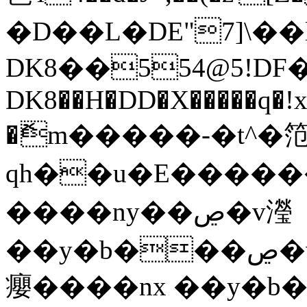
�D��L�DE"7]\��l
DK8��554@5!DF��x%,����
DK8��H�DD�X
�����q�!x
�ޮm�����-�t^
qh��u�E�������
����ny��ڝ�v瀅
��y�b���ڝ�v�y�����ny��ڝ�6
癭����nx ��y�b