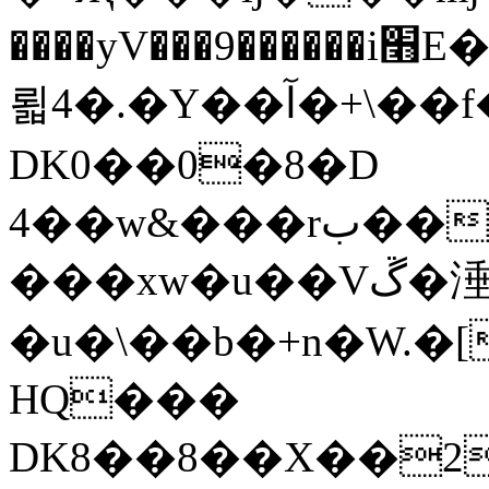
����yV���9������i׫E��y��zȦ�Zz����Z��zwS�g��g�v�ڶ*'��z�l��
뢻4�.�Y��آ�+\��f�[b��h�١
DK0��0�8�D
4��w&���rب��m���-
���xw�u��Vڱ�涶
�u�\��b�+n�W.�
HQ���
DK8��8��X��