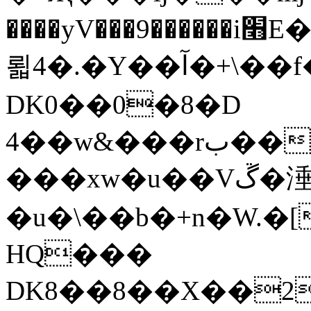
����yV���9������i׫E��y��zȦ�Zz����Z��zwS�g��g�v�ڶ*'��z�l��
뢻4�.�Y��آ�+\��f�[b��h�١
DK0��0�8�D
4��w&���rب��m���-
���xw�u��Vڱ�涶
�u�\��b�+n�W.�
HQ���
DK8��8��X��