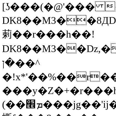
[ʖ���(�@'��� 
DK8��M3��8ДD��L�D
䓶��r���h��!
DK8��M3��Dz,�,�*'
�ן��^
�!x*'��%��r���h��Ţ�
���y�Z�+�r���h�
(��ܡ׮���jg��'ij�0��O��ڝ�t�M=��}zf��