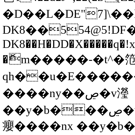
�D��L�DE"7]\��l
DK8��554@5!DF��x%,����
DK8��H�DD�X
�����q�!x
�ޮm�����-�t^
qh��u�E�������
����ny��ڝ�v瀅
��y�b���ڝ�v�y�����ny��ڝ�6
癭����nx ��y�b