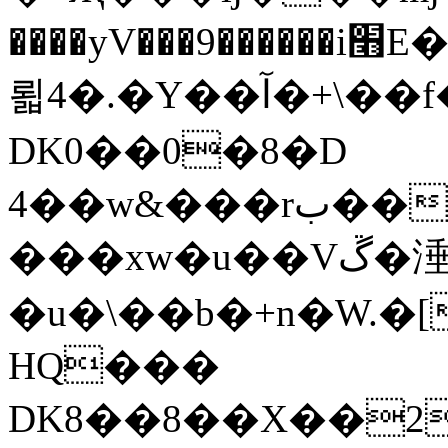
����yV���9������i׫E��y��zȦ�Zz����Z��zwS�g��g�v�ڶ*'��z�l��
뢻4�.�Y��آ�+\��f�[b��h�١
DK0��0�8�D
4��w&���rب��m���-
���xw�u��Vڱ�涶
�u�\��b�+n�W.�
HQ���
DK8��8��X��