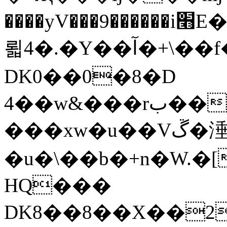
����yV���9������i׫E��y��zȦ�Zz����Z��zwS�g��g�v�ڶ*'��z�l��
뢻4�.�Y��آ�+\��f�[b��h�١
DK0��0�8�D
4��w&���rب��m���-
���xw�u��Vڱ�涶
�u�\��b�+n�W.�
HQ���
DK8��8��X��