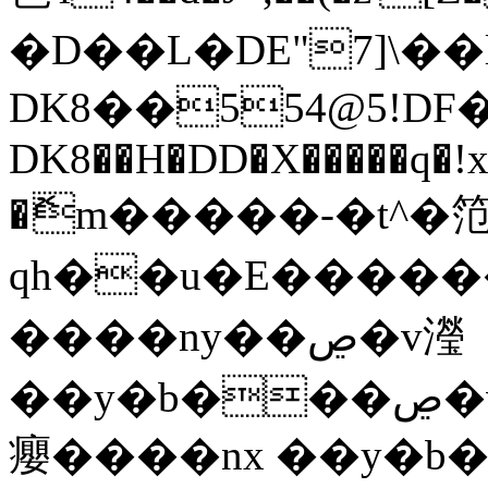
�D��L�DE"7]\��l
DK8��554@5!DF��x%,����
DK8��H�DD�X
�����q�!x
�ޮm�����-�t^
qh��u�E�������
����ny��ڝ�v瀅
��y�b���ڝ�v�y�����ny��ڝ�6
癭����nx ��y�b