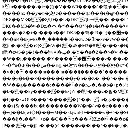
�ޮm�����-�t^�笵�V��W0����^�笵qh��u�E�������m���ڝ�6癭����ny��ڝ�v瀅
����nx ��y�b�yz������![ʖ���(�@'�
DK8��M3��8ДD��L�DE"7]b~+��n���h^ƶ�v���׬�˫�ǭ��\�%,��<
DK8��M3��Dz,�,�*'���O*^j�e�ƭ�����'��֩�X�jب����qǩ�Iܡا� �ן��^ �!x*'��%��r���h��
���y�Z�+�r���h��! DK8��9$� B�J;(��ܡ׮���jg��'ij�0��O��ڝ�t�M=��}zf��蝂f���&��܅��
�^�m4�kkjwkz۫��_�����'r��zw2�f�xv�vW�
杚(u�.�X�)ߢ)ߢ�vW�Q�4S�M3�81�״��z�l�竮����.�Y��ثzj/z�vW��)ߢ�vW���\���w腩ݕ
蟶)�zwS�g�{����ݕ�.�Y��ؚu�Z��^���(b~���)�r���m�ǥy�f�M4�'�z����6�M+z����4��^z���L!
�W��g�����.�Y��؜���޶���z�l��z�lz��ǫ��쮛�ا�����-����۫jب�[Z��m���^j��ji���⽫
^~�ܶ*'u�,F�r��ښ��E@�6N�h��O���x*'���-��[�׿��?�Laj�-�ǫ��톷
�v�(�����m���'m�֫��ij���֫��]������j���۫jب��&k��y����jk-���v�t�^tzwi�)���ښǧv�"�����z�"�����
���y�h��Z��������y�h��Z�ǝ��^��m��8�4��ij�
�W��g������:�����y�rب�˩��b�+p�)^r������l��B�y�g�����v�,��%��h��-��ky���{^��+y�^��oz��ʗ������ޮ'�竝��}
�lz���ky������bz{Zu�颻^���z�춽�M0"���8
�l{��zwO9$���^�����{^��ޞ an�gz����ݶ��ܫz��I7�v�"���L��ֹ�z���h���ꔱ���������ݢe,z� z{k���
��z{Sʗ���bq�b��� ����W�r�^v��z���ק�����u�M4�M4ҹ�z�q�m���z���w��*'��jX�z��z�Ţ��ם�涶
�w]��kkjwt۞f���wM��kkjwu۞+����w�+^��$�ꬡ�
���lj�,��"~++z�.�Ǭ��z���rZ,z����z�(rG��G(�ا���+^��$��$z������nz�(rG���^z�_���r(rG���,}�h
jP��{�+�jקu�.��(rG��֫��a��i��^��h�{f�׫�ܩ�+ڵ���b�w]���n��jk?�d�E� ���������u���'��\���j�>}