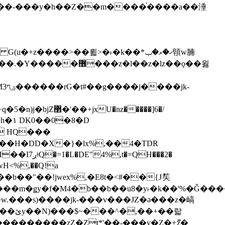
z�����]6�/
��H�DD�X�}�lx%,��4�TDR
QH���2�
jwH<%,��Q!a
)�r���m�ǥy�f�M4�b��b��u8�y˫�k��'%�Ǧ