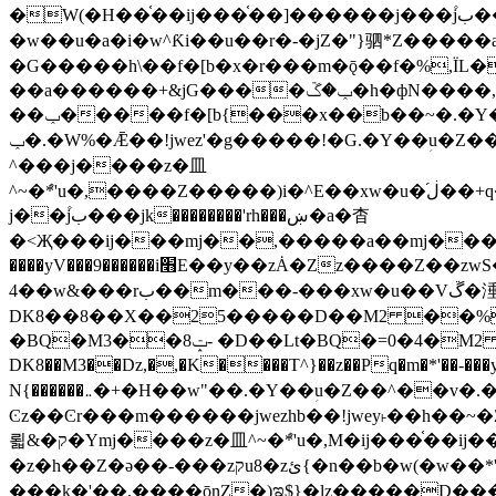
�W(�H��֫��ij���֫��]������j���۫jب���w&�zZ�����i�<�]4���y�Z�Ǯ�[Z����-���y�h��Z��m����֫����a��涶
�w��u�a�i�w^Ƙi��u��r�-�jZ�"}驷*Z�����a�
�G�����h\��f�[b�x�r���m�ǭ��f�%,ÏL��M$�r�܅�ݕ�&
��a������+&jG����ݕ�ڱ�h�фN����,m�+�H��w"��!�G.�Y��ؚu�Z��^�!
��ݕ�����f�[b{���x��b��~�.�Y��آ��+y�f��y˫���w�w腩ݕ��D� ��L�� G(u�+z����>��뢻>�˫�k��*ޚ�ޅ�ݕ顊w腩
ݕ�.�W%�Ǣ��!jwez'�g�����!�G.�Y��ؚu�Z��^�!���x��˫�k��+��-�4�|!�W��g�����.�Y��؜���޶���z�l��z�lz��ǫ��욇
^���j����z�⽫
^~�ܶ*'u�,����Z�����)i�^E��xw�u�ڶ֜��+q�,z�ޮ�)��Z��tۆ��ڞ����z�����*Z�Ǭ[ږ'GM3ۺױ������rG�t#��g����j����jk-
j��۫jب���jk��������'rh���ښ�a�杳
�<Җ���ij���mj��,�����a��mj����z�k�kZ����
����yV���9������i׫E��y��zȦ�Zz����Z��zwS�g��g�v�ڶ*'��z�l��뢻4�.�Y��آ�+\��f�[b��h�١ DK0��0�8�D
4��w&���rب��m���-���xw�u��Vڱ�涶�u�\��b�+n�W.�[��mj����BQ�=4DMDMM HQ���
DK8��8��X��25�����D��M2 ��%,�
BQ�=0�4�M2 ��%
�BQ�M3��8ݓ- �D��Lt�
DK8��M3��Dz,�,�K����T^}��z��Pq�m�*'��-���y
N{������܅�+�H��w"��.�Y��ؚu�Z��^��v�.�Y��؞��&����)���z)ߡ˫�k��(�~��i١r�^r���b��"��!jwex%,�E8t�<#��{Jު笶
Ͼz��Ͼr���m������jwezhb��!jwey˫��h�
뢻&�ק�Ymj����z�⽫^~�ܶ*'u�,M�ij���֫��ij���֫��i��ij����+��������j���۫jب���w.���s)����jk-���v���JZ�ǝ���z�嵪
�z�h��Z�ǝ��-���zקu8�zئ{�n��b�w(�w��*'�K(rG��b��b��u8�{b��(�{l����(�˫����ئy��N)���$~���^�,��+��랇
���k�'��,����ǭnZ�)ಇ$}�lz�����D���ڝ��L��ֹǢ�a��k������Rǫ���b���v���������zZ�Zt*'��-���y�Z�+ޮz