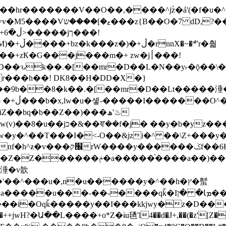
�ܶ*'r�춻
Ҟ�G���j���m�+ zw�j׀���!
DD�D��ԅk��.�[��mr�D��L�N��y˫�ǭ��
[r���h��! DK8��H�DD�X�}
��9b��8�k��.�[��mr�D��Lt�
����涶�w
z������ �u�'��.��^�笶
!y�����W������ky�r��.�*�z��jib��ނ+-
���qǩ�Iܡا� �ן��^ ��y�b�yz�������j�^tZ+�����
���i�Oqǩ�����y��I���kkjwy�z�D���