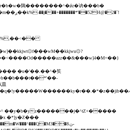
\�%,��<��
]��kkjwt۞f���wM��kkjwu۞?
x �*]y�Z���