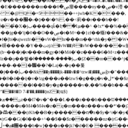
�D��L�DE"7]\��lz�)���k'! DK8��554@5!DF��x%
 ��y�b���ڝ�v�y�����ny��ڝ�6癭
�� �@Q�=5��++jwh�K����,
䓶��r���h��!
Ţ��ם��++jwH<*'��-
��f�[bi�ajwezh\��vW�rhr���m��^rhk�y� !
�y�Z�Ǯ�[Z����-
v�!zg���a��lzwS�g��g�v�ڶ*'��$z�-�֥ ��L!
�D 7-�'��,����ǭnZ�)ಇ$}
��(rKh��B�y������ռ�z�$y�^i�\�y�rب��b��
��+z۫��-jW(�w��*'��-