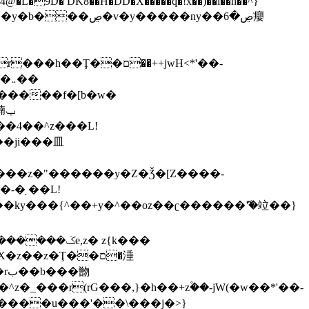
,����9b��8�ږǂQ�=4�0C�O��D��L#�4@�L�9D� DK8��H�DD�X
�����q�!x��)��l��h��^}
�W�����f�[b�w�
�朆