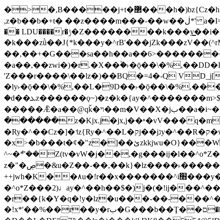
�>�,B�����j+t�޲���h�)bz{Cz�h��hr�������V��O��,����^j۫z�á'(�f�u�^r�b�w�隝��������^�ǿz�讷���b�
,z�b��b�+t� ��z����m���-��w��ڶ*' a�I=v�M5����Vޱ�]����ש���z{B��O�7 dD,?��m��ږ��k%-��j���+�������*'��52H@�2�`!
�� LDU����r�ݱ�Z��������k���y͇��i�+ڵ�6>�����jך���!
�k���zǜ��J{*k���y�^rB'���jZk���zV��(^rM)�+ڵ����+bz�k���z�)�+ڵ�rnnX�~
��,��+�G���sa��h��a��6>���������+z
�a��,
��zwi�)�r.�X��۫�˫�ǭ��\�%,��
'Z���r����\��lz�)��BQ�=4�-Q VD_j
�ly˫�ǭ��\�%,��L�9D��˫�ǭ��\�%,��
�d��ܥz������ǫ~)�z�k�{ay�^�������m>$ �+ڵ���b�x,lw�u�솋-�����I�������O^��<����Od�����azz��&���w]4�M=��}
�����Ǣ�a��@qǩ�ױ��m�V��X�jب��a�i~�iZ��bq�b��Z��)���ھ'♨
������z�Kjx.j�jx,j��ʶ�vV���q�mw(v)��8�u��jכ�&��ਞ��f�j� ��y�b�y
�Ry�^��Cz�]�˦z{Ry�^��L�קj��jגy�^��R�ק�w�y�^��T���I�<-O��&jzi�^ ��\Z+���y�h��b���t��*'��-
�x>�b���t�¢�"z�]��ئzkkjwu�O}���Wnf�h^ƶ�v���׬קrW����y������ݢf��6Қ⽫
^~�ܶ*'��Z(tv�vW�j��,�g���ij�l��^o*Z��Z�Z������ݥ�a�����֫����a��)���q�
z�"�ڝ�&u�Z��-��,��k}�lz����˫�����涶�v歆
++jwh�K��٨u�!r��x�������^i׫���y�'��^���u�,n�u������y�^��h�ץ�蟚
�^o*Z���2)♩ay�^��h��$�)j�(�!ij���^��a�����u���-��-�
�r��{k�Y�q�!y�lz�u���-��-���^
�!x*'��%��r��y�rب�G���b��Ţ��ם��++jwH?�Ա��L����+o*Z�ɨu毢'l4��d�J+,��(�z'[Z���m�W���^���Q�M3��8ݓ-