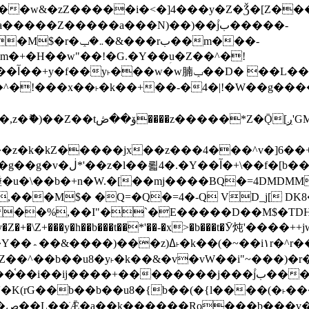
����Z�����a���N)��)��۫jب�����-
���rب��m���-
�jx��z���4���^v�]6��+q�5�n)j�bjZ޲�'��+jxU�n
��M$� �Q=�Q�=4�-Q VD_j[ DK8
,��I"�`�E�����D��M$�TDH��I7ږǂQ�=1�L�DE"4%,t�=
�Z�+�\Z+���y�h��b���t��*'��-�x>�b���t�Ӯ炖'����++
�~�Z��^��b��u8�y˫�k��&�v�vW��i"~���
�