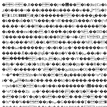
�>�,B�����j+t�޲���h�)bz{Cz�h��hr�������V��O��,����^j۫z�á'(�f�u�^r�b�w�隝��������^�ǿz�讷���b�
,z�b��b�+t� ��z����m���-��w��ڶ*' a�I=v�M5����Vޱ�]����ש���z{B��O�7 dD,?��m��ږ��k%-��j���+�������*'��52H@�2�`!
�� LDU����r�ݱ�Z��������k���y͇��i�+ڵ�6>�����jך���!
�k���zǜ��J{*k���y�^rB'���jZk���zV��(^rM)�+ڵ����+bz�k���z�)�+ڵ�rnnX�~
��,��+�G���sa��h��a��6>���������+z
�a��,
��zwi�)�r.�X��۫�˫�ǭ��\�%,��
'Z���r����\��lz�)��BQ�=4�-Q VD_j
�ly˫�ǭ��\�%,��L�9D��˫�ǭ��\�%,��
�d��ܥz������ǫ~)�z�k�{ay�^�������m>$ �+ڵ���b�x,lw�u�솋-�����I�������O^��<����Od�����azz��&���w]4�M=��}
�����Ǣ�a��@qǩ�ױ��m�V��X�jب��a�i~�iZ��bq�b��Z��)���ھ'♨
������z�Kjx.j�jx,j��ʶ�vV���q�mw(v)��8�u��jכ�&��ਞ��f�j� ��y�b�y
�Ry�^��Cz�]�˦z{Ry�^��L�קj��jגy�^��R�ק�w�y�^��T���I�<-O��&jzi�^ ��\Z+���y�h��b���t��*'��-
�x>�b���t�¢�"z�]��ئzkkjwu�O}���Wnf�h^ƶ�v���׬קrW����y������ݢf��6Қ⽫
^~�ܶ*'��Z(tv�vW�j��,�g���ij�l��^o*Z��Z�Z������ݥ�a�����֫����a��)���q�
z�"�ڝ�&u�Z��-��,��k}�lz����˫�����涶�v歆
++jwh�K��٨u�!r��x�������^i׫���y�'��^���u�,n�u������y�^��h�ץ�蟚
�^o*Z���2)♩ay�^��h��$�)j�(�!ij���^��a�����u���-��-�
�r��{k�Y�q�!y�lz�u���-��-���^
�!x*'��%��r��y�rب�G���b��Ţ��ם��++jwH?�Ա��L����+o*Z�ɨu毢'l4��d�J+,��(�z'[Z���m�W���^���Q�M3��8ݓ-