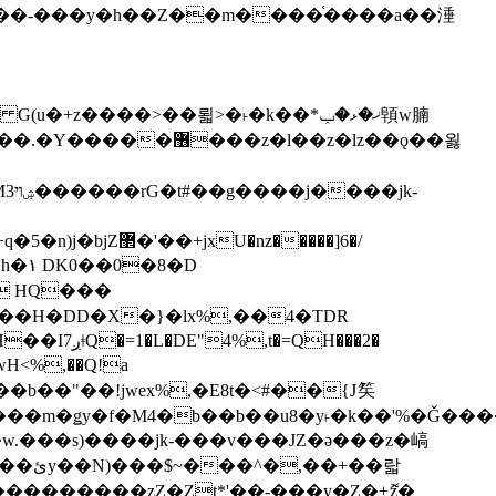
z�����]6�/
��H�DD�X�}�lx%,��4�TDR
QH���2�
jwH<%,��Q!a
)�r���m�ǥy�f�M4�b��b��u8�y˫�k��'%�Ǧ