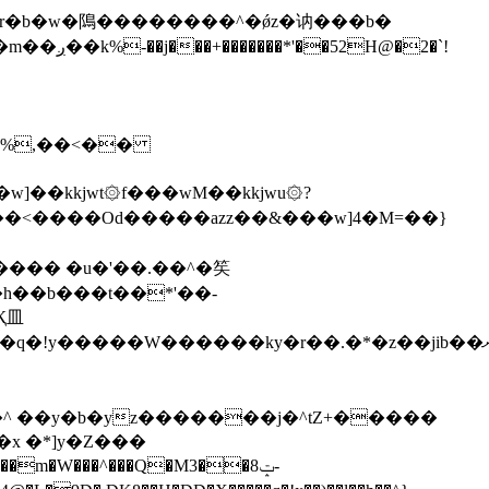
\�%,��<��
]��kkjwt۞f���wM��kkjwu۞?
x �*]y�Z���