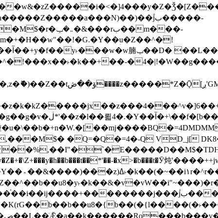
����Z�����a���N)��)��۫jب�����-
���rب��m���-
�jx��z���4���^v�]6��+q�5�n)j�bjZ޲�'��+jxU�n
��M$� �Q=�Q�=4�-Q VD_j[ DK8
,��I"�`�E�����D��M$�TDH��I7ږǂQ�=1�L�DE"4%,t�=
�Z�+�\Z+���y�h��b���t��*'��-�x>�b���t�Ӯ炖'����++
�~�Z��^��b��u8�y˫�k��&�v�vW��i"~���
�