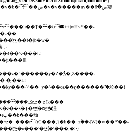
,����9b��8�ږǂQ�=4�0C�O��D��L#�4@�L�9D� DK8��H�DD�X
�����q�!x��)��l��h��^}
�W�����f�[b�w�
�朆