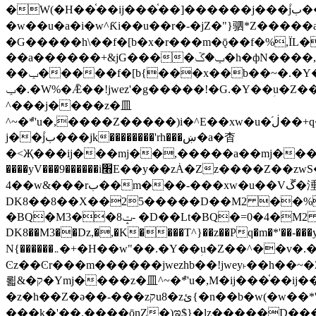
�W(�H��֫��ij���֫��]������j���۫jب���w&�zZ�����i�<�]4���y�Z�Ǯ�[Z����-���y�h��Z��m����֫����a��涶
�w��u�a�i�w^Ƙi��u��r�-�jZ�"}驷*Z�����a�
�G�����h\��f�[b�x�r���m�ǭ��f�%,ÏL��M$�r�܅�ݕ�&
��a������+&jG����ݕ�ڱ�h�фN����,m�+�H��w"��!�G.�Y��ؚu�Z��^�!
��ݕ�����f�[b{���x��b��~�.�Y��آ��+y�f��y˫���w�w腩ݕ��D� ��L�� G(u�+z����>��뢻>�˫�k��*ޚ�ޅ�ݕ顊w腩
ݕ�.�W%�Ǣ��!jwez'�g�����!�G.�Y��ؚu�Z��^�!���x��˫�k��+��-�4�|!�W��g�����.�Y��؜���޶���z�l��z�lz��ǫ��욇
^���j����z�⽫
^~�ܶ*'u�,����Z�����)i�^E��xw�u�ڶ֜��+q�,z�ޮ�)��Z��tۆ��ڞ����z�����*Z�Ǭ[ږ'GM3ۺױ������rG�t#��g����j����jk-
j��۫jب���jk��������'rh���ښ�a�杳
�<Җ���ij���mj��,�����a��mj����z�k�kZ����
����yV���9������i׫E��y��zȦ�Zz����Z��zwS�g��g�v�ڶ*'��z�l��뢻4�.�Y��آ�+\��f�[b��h�١ DK0��0�8�D
4��w&���rب��m���-���xw�u��Vڱ�涶�u�\��b�+n�W.�[��mj����BQ�=4DMDMM HQ���
DK8��8��X��25�����D��M2 ��%,�
BQ�=0�4�M2 ��%
�BQ�M3��8ݓ- �D��Lt�
DK8��M3��Dz,�,�K����T^}��z��Pq�m�*'��-���y
N{������܅�+�H��w"��.�Y��ؚu�Z��^��v�.�Y��؞��&����)���z)ߡ˫�k��(�~��i١r�^r���b��"��!jwex%,�E8t�<#��{Jު笶
Ͼz��Ͼr���m������jwezhb��!jwey˫��h�
뢻&�ק�Ymj����z�⽫^~�ܶ*'u�,M�ij���֫��ij���֫��i��ij����+��������j���۫jب���w.���s)����jk-���v���JZ�ǝ���z�嵪
�z�h��Z�ǝ��-���zקu8�zئ{�n��b�w(�w��*'�K(rG��b��b��u8�{b��(�{l����(�˫����ئy��N)���$~���^�,��+��랇
���k�'��,����ǭnZ�)ಇ$}�lz�����D���ڝ��L��ֹǢ�a��k������Rǫ���b���v���������zZ�Zt*'��-���y�Z�+ޮz