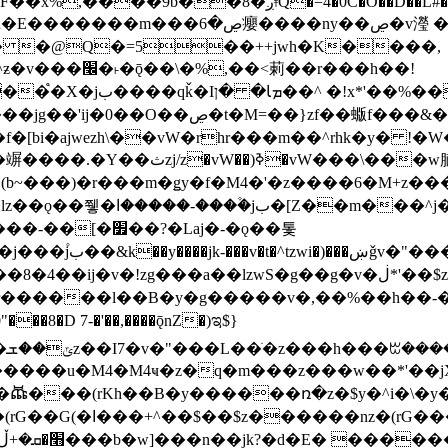
�D��L�DE"7]\��lz�)���k'! DK8��554@5!DF��x%
 ��y�b���ڝ�v�y�����ny��ڝ�6癭
�� �@Q�=5��++jwh�K����,
䓶��r���h��!
Ţ��ם��++jwH<*'��-
��f�[bi�ajwezh\��vW�rhr���m��^rhk�y� !
�y�Z�Ǯ�[Z����-
v�!zg���a��lzwS�g��g�v�ڶ*'��$z�-�֥ ��L!
�D 7-�'��,����ǭnZ�)ಇ$}
��(rKh��B�y������ռ�z�$y�^i�\�y�rب��b��
��+z۫��-jW(�w��*'��-