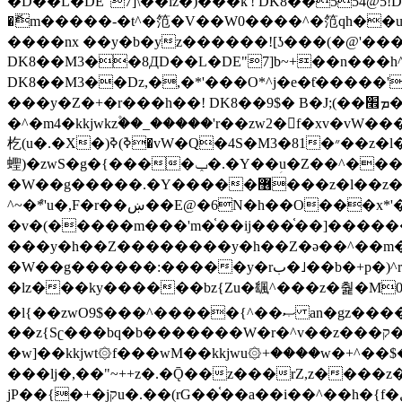
�ޮm�����-�t^�笵�V��W0����^�笵qh��u�E�������m���ڝ�6癭����ny��ڝ�v瀅
����nx ��y�b�yz������![ʖ���(�@'�
DK8��M3��8ДD��L�DE"7]b~+��n���h^ƶ�v���׬�˫�ǭ��\�%,��<
DK8��M3��Dz,�,�*'���O*^j�e�ƭ�����'��֩�X�jب����qǩ�Iܡا� �ן��^ �!x*'��%��r���h��
���y�Z�+�r���h��! DK8��9$� B�J;(��ܡ׮���jg��'ij�0��O��ڝ�t�M=��}zf��蝂f���&��܅��
�^�m4�kkjwkz۫��_�����'r��zw2�f�xv�vW�
杚(u�.�X�)ߢ)ߢ�vW�Q�4S�M3�81�״��z�l�竮����.�Y��ثzj/z�vW��)ߢ�vW���\���w腩ݕ
蟶)�zwS�g�{����ݕ�.�Y��ؚu�Z��^���(b~���)�r���m�ǥy�f�M4�'�z����6�M+z����4��^z���L!
�W��g�����.�Y��؜���޶���z�l��z�lz��ǫ��쮛�ا�����-����۫jب�[Z��m���^j��ji���⽫
^~�ܶ*'u�,F�r��ښ��E@�6N�h��O���x*'���-��[�׿��?�Laj�-�ǫ��톷
�v�(�����m���'m�֫��ij���֫��]������j���۫jب��&k��y����jk-���v�t�^tzwi�)���ښǧv�"�����z�"�����
���y�h��Z��������y�h��Z�ǝ��^��m��8�4��ij�
�W��g������:�����y�rب�˩��b�+p�)^r������l��B�y�g�����v�,��%��h��-��ky���{^��+y�^��oz��ʗ������ޮ'�竝��}
�lz���ky������bz{Zu�颻^���z�춽�M0"���8
�l{��zwO9$���^�����{^��ޞ an�gz����ݶ��ܫz��I7�v�"���L��ֹ�z���h���ꔱ���������ݢe,z� z{k���
��z{Sʗ���bq�b��� ����W�r�^v��z���ק�����u�M4�M4ҹ�z�q�m���z���w��*'��jX�z��z�Ţ��ם�涶
�w]��kkjwt۞f���wM��kkjwu۞+����w�+^��$�ꬡ�
���lj�,��"~++z�.�Ǭ��z���rZ,z����z�(rG��G(�ا���+^��$��$z������nz�(rG���^z�_���r(rG���,}�h
jP��{�+�jקu�.��(rG��֫��a��i��^��h�{f�׫�ܩ�+ڵ���b�w]���n��jk?�d�E� ���������u���'��\���j�>}