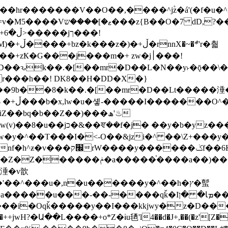
�ܶ*'r�춻
Ҟ�G���j���m�+ zw�j׀���!
DD�D��ԅk��.�[��mr�D��L�N��y˫�ǭ��
[r���h��! DK8��H�DD�X�}
��9b��8�k��.�[��mr�D��Lt�
����涶�w
z������ �u�'��.��^�笶
!y�����W������ky�r��.�*�z��jib��ނ+-
���qǩ�Iܡا� �ן��^ ��y�b�yz�������j�^tZ+�����
���i�Oqǩ�����y��I���kkjwy�z�D���