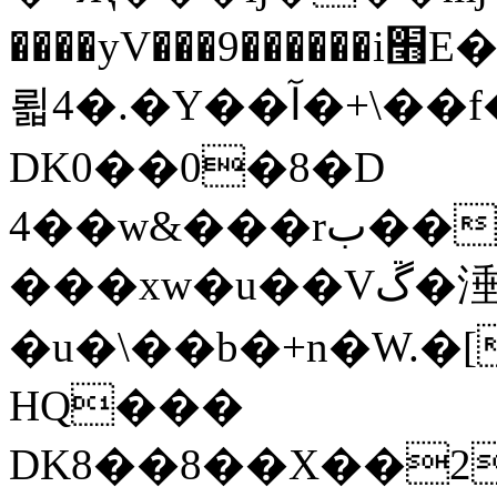
����yV���9������i׫E��y��zȦ�Zz����Z��zwS�g��g�v�ڶ*'��z�l��
뢻4�.�Y��آ�+\��f�[b��h�١
DK0��0�8�D
4��w&���rب��m���-
���xw�u��Vڱ�涶
�u�\��b�+n�W.�
HQ���
DK8��8��X��