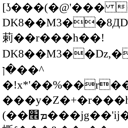
[ʖ���(�@'��� 
DK8��M3��8ДD��L�D
䓶��r���h��!
DK8��M3��Dz,�,�*'
�ן��^
�!x*'��%��r���h��Ţ�
���y�Z�+�r���h�
(��ܡ׮���jg��'ij�0��O��ڝ�t�M=��}zf��