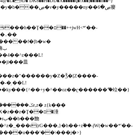
,����9b��8�ږǂQ�=4�0C�O��D��L#�4@�L�9D� DK8��H�DD�X
�����q�!x��)��l��h��^}
�W�����f�[b�w�
�朆