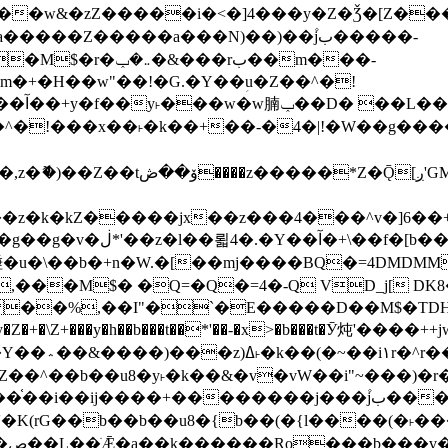
����Z�����a���N)��)��۫jب�����-
���rب��m���-
�jx��z���4���^v�]6��+q�5�n)j�bjZ޲�'��+jxU�n
��M$� �Q=�Q�=4�-Q VD_j[ DK8
,��I"�`�E�����D��M$�TDH��I7ږǂQ�=1�L�DE"4%,t�=
�Z�+�\Z+���y�h��b���t��*'��-�x>�b���t�Ӯ炖'����++
�~�Z��^��b��u8�y˫�k��&�v�vW��i"~���
�