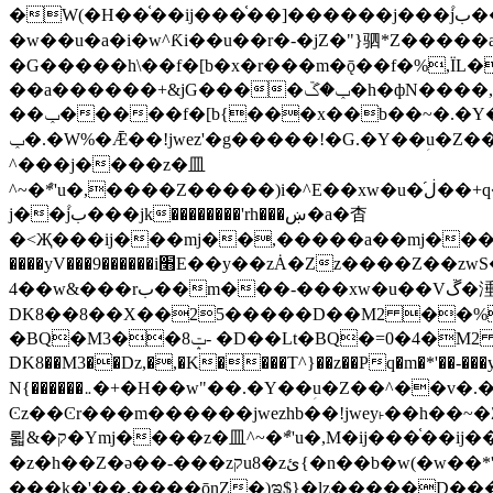
�W(�H��֫��ij���֫��]������j���۫jب���w&�zZ�����i�<�]4���y�Z�Ǯ�[Z����-���y�h��Z��m����֫����a��涶
�w��u�a�i�w^Ƙi��u��r�-�jZ�"}驷*Z�����a�
�G�����h\��f�[b�x�r���m�ǭ��f�%,ÏL��M$�r�܅�ݕ�&
��a������+&jG����ݕ�ڱ�h�фN����,m�+�H��w"��!�G.�Y��ؚu�Z��^�!
��ݕ�����f�[b{���x��b��~�.�Y��آ��+y�f��y˫���w�w腩ݕ��D� ��L�� G(u�+z����>��뢻>�˫�k��*ޚ�ޅ�ݕ顊w腩
ݕ�.�W%�Ǣ��!jwez'�g�����!�G.�Y��ؚu�Z��^�!���x��˫�k��+��-�4�|!�W��g�����.�Y��؜���޶���z�l��z�lz��ǫ��욇
^���j����z�⽫
^~�ܶ*'u�,����Z�����)i�^E��xw�u�ڶ֜��+q�,z�ޮ�)��Z��tۆ��ڞ����z�����*Z�Ǭ[ږ'GM3ۺױ������rG�t#��g����j����jk-
j��۫jب���jk��������'rh���ښ�a�杳
�<Җ���ij���mj��,�����a��mj����z�k�kZ����
����yV���9������i׫E��y��zȦ�Zz����Z��zwS�g��g�v�ڶ*'��z�l��뢻4�.�Y��آ�+\��f�[b��h�١ DK0��0�8�D
4��w&���rب��m���-���xw�u��Vڱ�涶�u�\��b�+n�W.�[��mj����BQ�=4DMDMM HQ���
DK8��8��X��25�����D��M2 ��%,�
BQ�=0�4�M2 ��%
�BQ�M3��8ݓ- �D��Lt�
DK8��M3��Dz,�,�K����T^}��z��Pq�m�*'��-���y
N{������܅�+�H��w"��.�Y��ؚu�Z��^��v�.�Y��؞��&����)���z)ߡ˫�k��(�~��i١r�^r���b��"��!jwex%,�E8t�<#��{Jު笶
Ͼz��Ͼr���m������jwezhb��!jwey˫��h�
뢻&�ק�Ymj����z�⽫^~�ܶ*'u�,M�ij���֫��ij���֫��i��ij����+��������j���۫jب���w.���s)����jk-���v���JZ�ǝ���z�嵪
�z�h��Z�ǝ��-���zקu8�zئ{�n��b�w(�w��*'�K(rG��b��b��u8�{b��(�{l����(�˫����ئy��N)���$~���^�,��+��랇
���k�'��,����ǭnZ�)ಇ$}�lz�����D���ڝ��L��ֹǢ�a��k������Rǫ���b���v���������zZ�Zt*'��-���y�Z�+ޮz