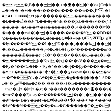
�>�,B�����j+t�޲���h�)bz{Cz�h��hr�������V��O��,����^j۫z�á'(�f�u�^r�b�w�隝��������^�ǿz�讷���b�
,z�b��b�+t� ��z����m���-��w��ڶ*' a�I=v�M5����Vޱ�]����ש���z{B��O�7 dD,?��m��ږ��k%-��j���+�������*'��52H@�2�`!
�� LDU����r�ݱ�Z��������k���y͇��i�+ڵ�6>�����jך���!
�k���zǜ��J{*k���y�^rB'���jZk���zV��(^rM)�+ڵ����+bz�k���z�)�+ڵ�rnnX�~
��,��+�G���sa��h��a��6>���������+z
�a��,
��zwi�)�r.�X��۫�˫�ǭ��\�%,��
'Z���r����\��lz�)��BQ�=4�-Q VD_j
�ly˫�ǭ��\�%,��L�9D��˫�ǭ��\�%,��
�d��ܥz������ǫ~)�z�k�{ay�^�������m>$ �+ڵ���b�x,lw�u�솋-�����I�������O^��<����Od�����azz��&���w]4�M=��}
�����Ǣ�a��@qǩ�ױ��m�V��X�jب��a�i~�iZ��bq�b��Z��)���ھ'♨
������z�Kjx.j�jx,j��ʶ�vV���q�mw(v)��8�u��jכ�&��ਞ��f�j� ��y�b�y
�Ry�^��Cz�]�˦z{Ry�^��L�קj��jגy�^��R�ק�w�y�^��T���I�<-O��&jzi�^ ��\Z+���y�h��b���t��*'��-
�x>�b���t�¢�"z�]��ئzkkjwu�O}���Wnf�h^ƶ�v���׬קrW����y������ݢf��6Қ⽫
^~�ܶ*'��Z(tv�vW�j��,�g���ij�l��^o*Z��Z�Z������ݥ�a�����֫����a��)���q�
z�"�ڝ�&u�Z��-��,��k}�lz����˫�����涶�v歆
++jwh�K��٨u�!r��x�������^i׫���y�'��^���u�,n�u������y�^��h�ץ�蟚
�^o*Z���2)♩ay�^��h��$�)j�(�!ij���^��a�����u���-��-�
�r��{k�Y�q�!y�lz�u���-��-���^
�!x*'��%��r��y�rب�G���b��Ţ��ם��++jwH?�Ա��L����+o*Z�ɨu毢'l4��d�J+,��(�z'[Z���m�W���^���Q�M3��8ݓ-