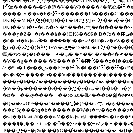
�ޮm�����-�t^�笵�V��W0����^�笵qh��u�E�������m���ڝ�6癭����ny��ڝ�v瀅
����nx ��y�b�yz������![ʖ���(�@'�
DK8��M3��8ДD��L�DE"7]b~+��n���h^ƶ�v���׬�˫�ǭ��\�%,��<
DK8��M3��Dz,�,�*'���O*^j�e�ƭ�����'��֩�X�jب����qǩ�Iܡا� �ן��^ �!x*'��%��r���h��
���y�Z�+�r���h��! DK8��9$� B�J;(��ܡ׮���jg��'ij�0��O��ڝ�t�M=��}zf��蝂f���&��܅��
�^�m4�kkjwkz۫��_�����'r��zw2�f�xv�vW�
杚(u�.�X�)ߢ)ߢ�vW�Q�4S�M3�81�״��z�l�竮����.�Y��ثzj/z�vW��)ߢ�vW���\���w腩ݕ
蟶)�zwS�g�{����ݕ�.�Y��ؚu�Z��^���(b~���)�r���m�ǥy�f�M4�'�z����6�M+z����4��^z���L!
�W��g�����.�Y��؜���޶���z�l��z�lz��ǫ��쮛�ا�����-����۫jب�[Z��m���^j��ji���⽫
^~�ܶ*'u�,F�r��ښ��E@�6N�h��O���x*'���-��[�׿��?�Laj�-�ǫ��톷
�v�(�����m���'m�֫��ij���֫��]������j���۫jب��&k��y����jk-���v�t�^tzwi�)���ښǧv�"�����z�"�����
���y�h��Z��������y�h��Z�ǝ��^��m��8�4��ij�
�W��g������:�����y�rب�˩��b�+p�)^r������l��B�y�g�����v�,��%��h��-��ky���{^��+y�^��oz��ʗ������ޮ'�竝��}
�lz���ky������bz{Zu�颻^���z�춽�M0"���8
�l{��zwO9$���^�����{^��ޞ an�gz����ݶ��ܫz��I7�v�"���L��ֹ�z���h���ꔱ���������ݢe,z� z{k���
��z{Sʗ���bq�b��� ����W�r�^v��z���ק�����u�M4�M4ҹ�z�q�m���z���w��*'��jX�z��z�Ţ��ם�涶
�w]��kkjwt۞f���wM��kkjwu۞+����w�+^��$�ꬡ�
���lj�,��"~++z�.�Ǭ��z���rZ,z����z�(rG��G(�ا���+^��$��$z������nz�(rG���^z�_���r(rG���,}�h
jP��{�+�jקu�.��(rG��֫��a��i��^��h�{f�׫�ܩ�+ڵ���b�w]���n��jk?�d�E� ���������u���'��\���j�>}