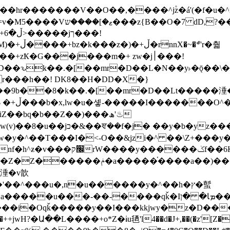
�ܶ*'r�춻
Ҟ�G���j���m�+ zw�j׀���!
DD�D��ԅk��.�[��mr�D��L�N��y˫�ǭ��
[r���h��! DK8��H�DD�X�}
��9b��8�k��.�[��mr�D��Lt�
����涶�w
z������ �u�'��.��^�笶
!y�����W������ky�r��.�*�z��jib��ނ+-
���qǩ�Iܡا� �ן��^ ��y�b�yz�������j�^tZ+�����
���i�Oqǩ�����y��I���kkjwy�z�D���