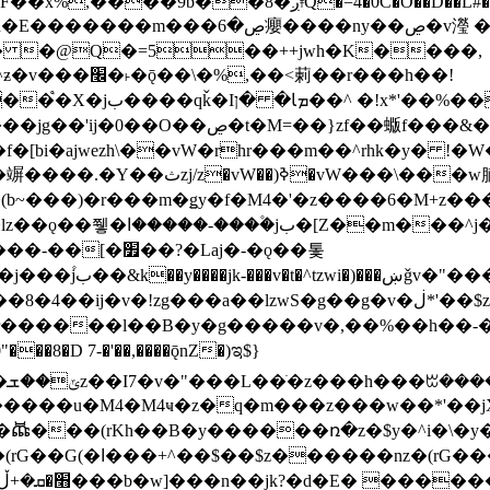
�D��L�DE"7]\��lz�)���k'! DK8��554@5!DF��x%
 ��y�b���ڝ�v�y�����ny��ڝ�6癭
�� �@Q�=5��++jwh�K����,
䓶��r���h��!
Ţ��ם��++jwH<*'��-
��f�[bi�ajwezh\��vW�rhr���m��^rhk�y� !
�y�Z�Ǯ�[Z����-
v�!zg���a��lzwS�g��g�v�ڶ*'��$z�-�֥ ��L!
�D 7-�'��,����ǭnZ�)ಇ$}
��(rKh��B�y������ռ�z�$y�^i�\�y�rب��b��
��+z۫��-jW(�w��*'��-