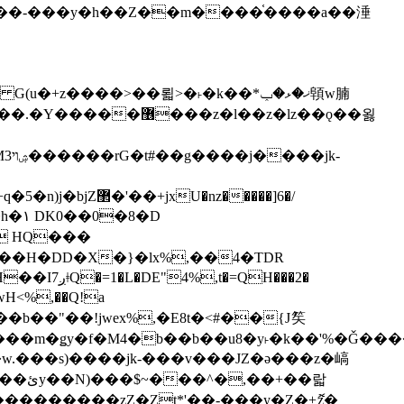
z�����]6�/
��H�DD�X�}�lx%,��4�TDR
QH���2�
jwH<%,��Q!a
)�r���m�ǥy�f�M4�b��b��u8�y˫�k��'%�Ǧ