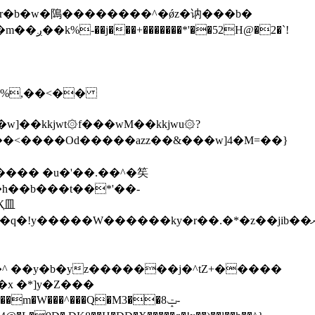
\�%,��<��
]��kkjwt۞f���wM��kkjwu۞?
x �*]y�Z���