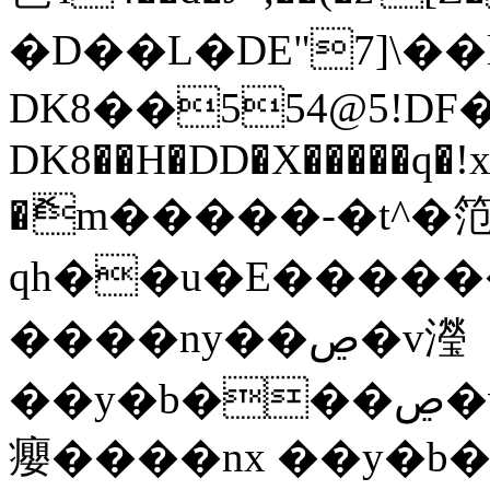
�D��L�DE"7]\��l
DK8��554@5!DF��x%,����
DK8��H�DD�X
�����q�!x
�ޮm�����-�t^
qh��u�E�������
����ny��ڝ�v瀅
��y�b���ڝ�v�y�����ny��ڝ�6
癭����nx ��y�b