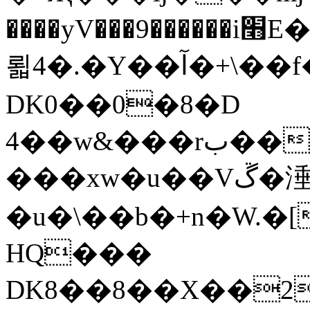
����yV���9������i׫E��y��zȦ�Zz����Z��zwS�g��g�v�ڶ*'��z�l��
뢻4�.�Y��آ�+\��f�[b��h�١
DK0��0�8�D
4��w&���rب��m���-
���xw�u��Vڱ�涶
�u�\��b�+n�W.�
HQ���
DK8��8��X��