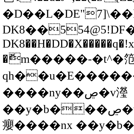
�D��L�DE"7]\��l
DK8��554@5!DF��x%,����
DK8��H�DD�X
�����q�!x
�ޮm�����-�t^
qh��u�E�������
����ny��ڝ�v瀅
��y�b���ڝ�v�y�����ny��ڝ�6
癭����nx ��y�b