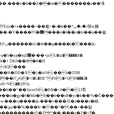
z�����]6�/
��H�DD�X�}�lx%,��4�TDR
QH���2�
jwH<%,��Q!a
)�r���m�ǥy�f�M4�b��b��u8�y˫�k��'%�Ǧ