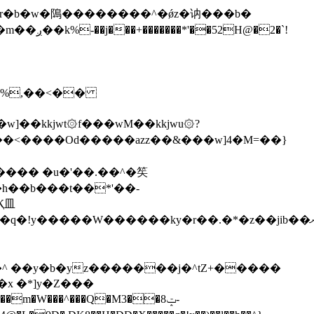
\�%,��<��
]��kkjwt۞f���wM��kkjwu۞?
x �*]y�Z���