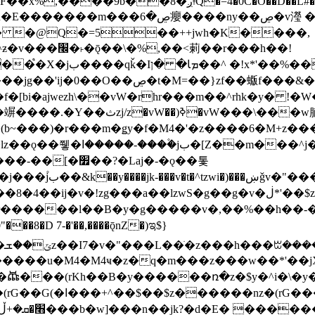
�D��L�DE"7]\��lz�)���k'! DK8��554@5!DF��x%
 ��y�b���ڝ�v�y�����ny��ڝ�6癭
�� �@Q�=5��++jwh�K����,
䓶��r���h��!
Ţ��ם��++jwH<*'��-
��f�[bi�ajwezh\��vW�rhr���m��^rhk�y� !
�y�Z�Ǯ�[Z����-
v�!zg���a��lzwS�g��g�v�ڶ*'��$z�-�֥ ��L!
�D 7-�'��,����ǭnZ�)ಇ$}
��(rKh��B�y������ռ�z�$y�^i�\�y�rب��b��
��+z۫��-jW(�w��*'��-