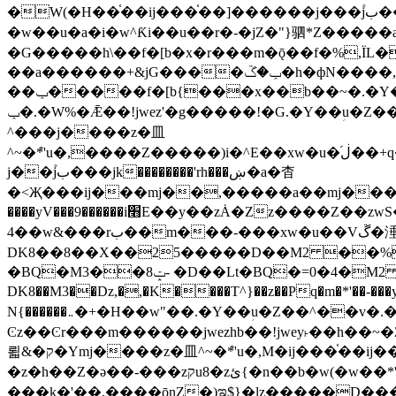
�W(�H��֫��ij���֫��]������j���۫jب���w&�zZ�����i�<�]4���y�Z�Ǯ�[Z����-���y�h��Z��m����֫����a��涶
�w��u�a�i�w^Ƙi��u��r�-�jZ�"}驷*Z�����a�
�G�����h\��f�[b�x�r���m�ǭ��f�%,ÏL��M$�r�܅�ݕ�&
��a������+&jG����ݕ�ڱ�h�фN����,m�+�H��w"��!�G.�Y��ؚu�Z��^�!
��ݕ�����f�[b{���x��b��~�.�Y��آ��+y�f��y˫���w�w腩ݕ��D� ��L�� G(u�+z����>��뢻>�˫�k��*ޚ�ޅ�ݕ顊w腩
ݕ�.�W%�Ǣ��!jwez'�g�����!�G.�Y��ؚu�Z��^�!���x��˫�k��+��-�4�|!�W��g�����.�Y��؜���޶���z�l��z�lz��ǫ��욇
^���j����z�⽫
^~�ܶ*'u�,����Z�����)i�^E��xw�u�ڶ֜��+q�,z�ޮ�)��Z��tۆ��ڞ����z�����*Z�Ǭ[ږ'GM3ۺױ������rG�t#��g����j����jk-
j��۫jب���jk��������'rh���ښ�a�杳
�<Җ���ij���mj��,�����a��mj����z�k�kZ����
����yV���9������i׫E��y��zȦ�Zz����Z��zwS�g��g�v�ڶ*'��z�l��뢻4�.�Y��آ�+\��f�[b��h�١ DK0��0�8�D
4��w&���rب��m���-���xw�u��Vڱ�涶�u�\��b�+n�W.�[��mj����BQ�=4DMDMM HQ���
DK8��8��X��25�����D��M2 ��%,�
BQ�=0�4�M2 ��%
�BQ�M3��8ݓ- �D��Lt�
DK8��M3��Dz,�,�K����T^}��z��Pq�m�*'��-���y
N{������܅�+�H��w"��.�Y��ؚu�Z��^��v�.�Y��؞��&����)���z)ߡ˫�k��(�~��i١r�^r���b��"��!jwex%,�E8t�<#��{Jު笶
Ͼz��Ͼr���m������jwezhb��!jwey˫��h�
뢻&�ק�Ymj����z�⽫^~�ܶ*'u�,M�ij���֫��ij���֫��i��ij����+��������j���۫jب���w.���s)����jk-���v���JZ�ǝ���z�嵪
�z�h��Z�ǝ��-���zקu8�zئ{�n��b�w(�w��*'�K(rG��b��b��u8�{b��(�{l����(�˫����ئy��N)���$~���^�,��+��랇
���k�'��,����ǭnZ�)ಇ$}�lz�����D���ڝ��L��ֹǢ�a��k������Rǫ���b���v���������zZ�Zt*'��-���y�Z�+ޮz