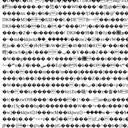
�ޮm�����-�t^�笵�V��W0����^�笵qh��u�E�������m���ڝ�6癭����ny��ڝ�v瀅
����nx ��y�b�yz������![ʖ���(�@'�
DK8��M3��8ДD��L�DE"7]b~+��n���h^ƶ�v���׬�˫�ǭ��\�%,��<
DK8��M3��Dz,�,�*'���O*^j�e�ƭ�����'��֩�X�jب����qǩ�Iܡا� �ן��^ �!x*'��%��r���h��
���y�Z�+�r���h��! DK8��9$� B�J;(��ܡ׮���jg��'ij�0��O��ڝ�t�M=��}zf��蝂f���&��܅��
�^�m4�kkjwkz۫��_�����'r��zw2�f�xv�vW�
杚(u�.�X�)ߢ)ߢ�vW�Q�4S�M3�81�״��z�l�竮����.�Y��ثzj/z�vW��)ߢ�vW���\���w腩ݕ
蟶)�zwS�g�{����ݕ�.�Y��ؚu�Z��^���(b~���)�r���m�ǥy�f�M4�'�z����6�M+z����4��^z���L!
�W��g�����.�Y��؜���޶���z�l��z�lz��ǫ��쮛�ا�����-����۫jب�[Z��m���^j��ji���⽫
^~�ܶ*'u�,F�r��ښ��E@�6N�h��O���x*'���-��[�׿��?�Laj�-�ǫ��톷
�v�(�����m���'m�֫��ij���֫��]������j���۫jب��&k��y����jk-���v�t�^tzwi�)���ښǧv�"�����z�"�����
���y�h��Z��������y�h��Z�ǝ��^��m��8�4��ij�
�W��g������:�����y�rب�˩��b�+p�)^r������l��B�y�g�����v�,��%��h��-��ky���{^��+y�^��oz��ʗ������ޮ'�竝��}
�lz���ky������bz{Zu�颻^���z�춽�M0"���8
�l{��zwO9$���^�����{^��ޞ an�gz����ݶ��ܫz��I7�v�"���L��ֹ�z���h���ꔱ���������ݢe,z� z{k���
��z{Sʗ���bq�b��� ����W�r�^v��z���ק�����u�M4�M4ҹ�z�q�m���z���w��*'��jX�z��z�Ţ��ם�涶
�w]��kkjwt۞f���wM��kkjwu۞+����w�+^��$�ꬡ�
���lj�,��"~++z�.�Ǭ��z���rZ,z����z�(rG��G(�ا���+^��$��$z������nz�(rG���^z�_���r(rG���,}�h
jP��{�+�jקu�.��(rG��֫��a��i��^��h�{f�׫�ܩ�+ڵ���b�w]���n��jk?�d�E� ���������u���'��\���j�>}