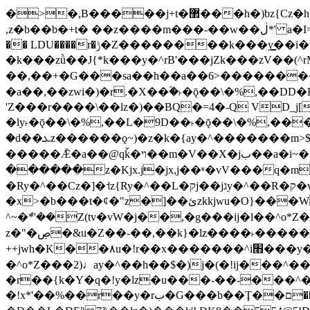
�>�,B�����j+t�޲���h�)bz{Cz�h��hr�������V��O��,����^j۫z�á'(�f�u�^r�b�w�隝��������^�ǿz�讷���b�
,z�b��b�+t� ��z����m���-��w��ڶ*' a�I=v�M5����Vޱ�]����ש���z{B��O�7 dD,?��m��ږ��k%-��j���+�������*'��52H@�2�`!
�� LDU����r�ݱ�Z��������k���y͇��i�+ڵ�6>�����jך���!
�k���zǜ��J{*k���y�^rB'���jZk���zV��(^rM)�+ڵ����+bz�k���z�)�+ڵ�rnnX�~
��,��+�G���sa��h��a��6>���������+z
�a��,
��zwi�)�r.�X��۫�˫�ǭ��\�%,��
'Z���r����\��lz�)��BQ�=4�-Q VD_j
�ly˫�ǭ��\�%,��L�9D��˫�ǭ��\�%,��
�d��ܥz������ǫ~)�z�k�{ay�^�������m>$ �+ڵ���b�x,lw�u�솋-�����I�������O^��<����Od�����azz��&���w]4�M=��}
�����Ǣ�a��@qǩ�ױ��m�V��X�jب��a�i~�iZ��bq�b��Z��)���ھ'♨
������z�Kjx.j�jx,j��ʶ�vV���q�mw(v)��8�u��jכ�&��ਞ��f�j� ��y�b�y
�Ry�^��Cz�]�˦z{Ry�^��L�קj��jגy�^��R�ק�w�y�^��T���I�<-O��&jzi�^ ��\Z+���y�h��b���t��*'��-
�x>�b���t�¢�"z�]��ئzkkjwu�O}���Wnf�h^ƶ�v���׬קrW����y������ݢf��6Қ⽫
^~�ܶ*'��Z(tv�vW�j��,�g���ij�l��^o*Z��Z�Z������ݥ�a�����֫����a��)���q�
z�"�ڝ�&u�Z��-��,��k}�lz����˫�����涶�v歆
++jwh�K��٨u�!r��x�������^i׫���y�'��^���u�,n�u������y�^��h�ץ�蟚
�^o*Z���2)♩ay�^��h��$�)j�(�!ij���^��a�����u���-��-�
�r��{k�Y�q�!y�lz�u���-��-���^
�!x*'��%��r��y�rب�G���b��Ţ��ם��++jwH?�Ա��L����+o*Z�ɨu毢'l4��d�J+,��(�z'[Z���m�W���^���Q�M3��8ݓ-