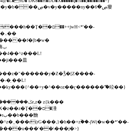
,����9b��8�ږǂQ�=4�0C�O��D��L#�4@�L�9D� DK8��H�DD�X
�����q�!x��)��l��h��^}
�W�����f�[b�w�
�朆