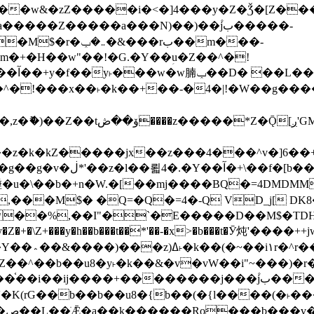
����Z�����a���N)��)��۫jب�����-
���rب��m���-
�jx��z���4���^v�]6��+q�5�n)j�bjZ޲�'��+jxU�n
��M$� �Q=�Q�=4�-Q VD_j[ DK8
,��I"�`�E�����D��M$�TDH��I7ږǂQ�=1�L�DE"4%,t�=
�Z�+�\Z+���y�h��b���t��*'��-�x>�b���t�Ӯ炖'����++
�~�Z��^��b��u8�y˫�k��&�v�vW��i"~���
�