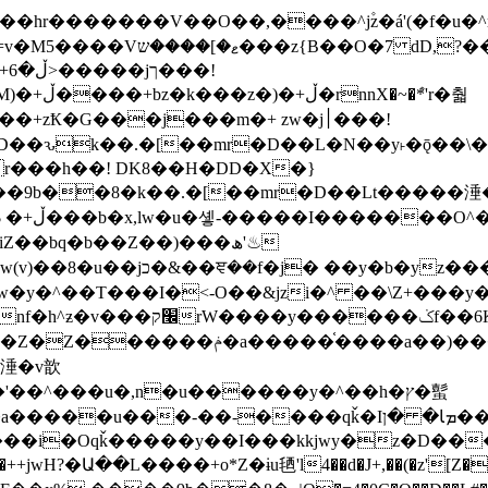
�ܶ*'r�춻
Ҟ�G���j���m�+ zw�j׀���!
DD�D��ԅk��.�[��mr�D��L�N��y˫�ǭ��
[r���h��! DK8��H�DD�X�}
��9b��8�k��.�[��mr�D��Lt�
����涶�w
z������ �u�'��.��^�笶
!y�����W������ky�r��.�*�z��jib��ނ+-
���qǩ�Iܡا� �ן��^ ��y�b�yz�������j�^tZ+�����
���i�Oqǩ�����y��I���kkjwy�z�D���