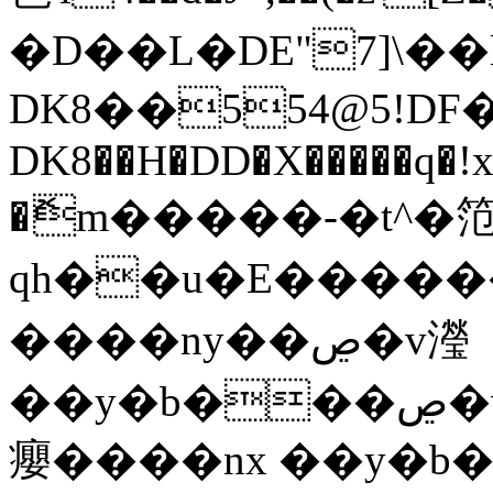
�D��L�DE"7]\��l
DK8��554@5!DF��x%,����
DK8��H�DD�X
�����q�!x
�ޮm�����-�t^
qh��u�E�������
����ny��ڝ�v瀅
��y�b���ڝ�v�y�����ny��ڝ�6
癭����nx ��y�b