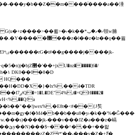
z�����]6�/
��H�DD�X�}�lx%,��4�TDR
QH���2�
jwH<%,��Q!a
)�r���m�ǥy�f�M4�b��b��u8�y˫�k��'%�Ǧ