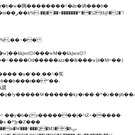
\�%,��<��
]��kkjwt۞f���wM��kkjwu۞?
x �*]y�Z���