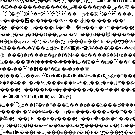
�D��L�DE"7]\��lz�)���k'! DK8��554@5!DF��x%
 ��y�b���ڝ�v�y�����ny��ڝ�6癭
�� �@Q�=5��++jwh�K����,
䓶��r���h��!
Ţ��ם��++jwH<*'��-
��f�[bi�ajwezh\��vW�rhr���m��^rhk�y� !
�y�Z�Ǯ�[Z����-
v�!zg���a��lzwS�g��g�v�ڶ*'��$z�-�֥ ��L!
�D 7-�'��,����ǭnZ�)ಇ$}
��(rKh��B�y������ռ�z�$y�^i�\�y�rب��b��
��+z۫��-jW(�w��*'��-