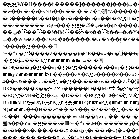
�W(�H��֫��ij���֫��]������j���۫jب���w&�zZ�����i�<�]4���y�Z�Ǯ�[Z����-���y�h��Z��m����֫����a��涶
�w��u�a�i�w^Ƙi��u��r�-�jZ�"}驷*Z�����a�
�G�����h\��f�[b�x�r���m�ǭ��f�%,ÏL��M$�r�܅�ݕ�&
��a������+&jG����ݕ�ڱ�h�фN����,m�+�H��w"��!�G.�Y��ؚu�Z��^�!
��ݕ�����f�[b{���x��b��~�.�Y��آ��+y�f��y˫���w�w腩ݕ��D� ��L�� G(u�+z����>��뢻>�˫�k��*ޚ�ޅ�ݕ顊w腩
ݕ�.�W%�Ǣ��!jwez'�g�����!�G.�Y��ؚu�Z��^�!���x��˫�k��+��-�4�|!�W��g�����.�Y��؜���޶���z�l��z�lz��ǫ��욇
^���j����z�⽫
^~�ܶ*'u�,����Z�����)i�^E��xw�u�ڶ֜��+q�,z�ޮ�)��Z��tۆ��ڞ����z�����*Z�Ǭ[ږ'GM3ۺױ������rG�t#��g����j����jk-
j��۫jب���jk��������'rh���ښ�a�杳
�<Җ���ij���mj��,�����a��mj����z�k�kZ����
����yV���9������i׫E��y��zȦ�Zz����Z��zwS�g��g�v�ڶ*'��z�l��뢻4�.�Y��آ�+\��f�[b��h�١ DK0��0�8�D
4��w&���rب��m���-���xw�u��Vڱ�涶�u�\��b�+n�W.�[��mj����BQ�=4DMDMM HQ���
DK8��8��X��25�����D��M2 ��%,�
BQ�=0�4�M2 ��%
�BQ�M3��8ݓ- �D��Lt�
DK8��M3��Dz,�,�K����T^}��z��Pq�m�*'��-���y
N{������܅�+�H��w"��.�Y��ؚu�Z��^��v�.�Y��؞��&����)���z)ߡ˫�k��(�~��i١r�^r���b��"��!jwex%,�E8t�<#��{Jު笶
Ͼz��Ͼr���m������jwezhb��!jwey˫��h�
뢻&�ק�Ymj����z�⽫^~�ܶ*'u�,M�ij���֫��ij���֫��i��ij����+��������j���۫jب���w.���s)����jk-���v���JZ�ǝ���z�嵪
�z�h��Z�ǝ��-���zקu8�zئ{�n��b�w(�w��*'�K(rG��b��b��u8�{b��(�{l����(�˫����ئy��N)���$~���^�,��+��랇
���k�'��,����ǭnZ�)ಇ$}�lz�����D���ڝ��L��ֹǢ�a��k������Rǫ���b���v���������zZ�Zt*'��-���y�Z�+ޮz