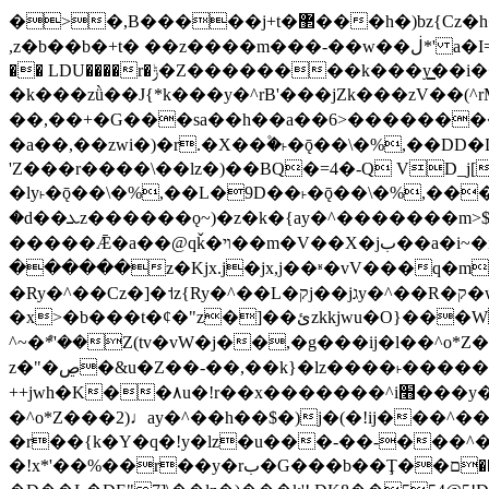
�>�,B�����j+t�޲���h�)bz{Cz�h��hr�������V��O��,����^j۫z�á'(�f�u�^r�b�w�隝��������^�ǿz�讷���b�
,z�b��b�+t� ��z����m���-��w��ڶ*' a�I=v�M5����Vޱ�]����ש���z{B��O�7 dD,?��m��ږ��k%-��j���+�������*'��52H@�2�`!
�� LDU����r�ݱ�Z��������k���y͇��i�+ڵ�6>�����jך���!
�k���zǜ��J{*k���y�^rB'���jZk���zV��(^rM)�+ڵ����+bz�k���z�)�+ڵ�rnnX�~
��,��+�G���sa��h��a��6>���������+z
�a��,
��zwi�)�r.�X��۫�˫�ǭ��\�%,��
'Z���r����\��lz�)��BQ�=4�-Q VD_j
�ly˫�ǭ��\�%,��L�9D��˫�ǭ��\�%,��
�d��ܥz������ǫ~)�z�k�{ay�^�������m>$ �+ڵ���b�x,lw�u�솋-�����I�������O^��<����Od�����azz��&���w]4�M=��}
�����Ǣ�a��@qǩ�ױ��m�V��X�jب��a�i~�iZ��bq�b��Z��)���ھ'♨
������z�Kjx.j�jx,j��ʶ�vV���q�mw(v)��8�u��jכ�&��ਞ��f�j� ��y�b�y
�Ry�^��Cz�]�˦z{Ry�^��L�קj��jגy�^��R�ק�w�y�^��T���I�<-O��&jzi�^ ��\Z+���y�h��b���t��*'��-
�x>�b���t�¢�"z�]��ئzkkjwu�O}���Wnf�h^ƶ�v���׬קrW����y������ݢf��6Қ⽫
^~�ܶ*'��Z(tv�vW�j��,�g���ij�l��^o*Z��Z�Z������ݥ�a�����֫����a��)���q�
z�"�ڝ�&u�Z��-��,��k}�lz����˫�����涶�v歆
++jwh�K��٨u�!r��x�������^i׫���y�'��^���u�,n�u������y�^��h�ץ�蟚
�^o*Z���2)♩ay�^��h��$�)j�(�!ij���^��a�����u���-��-�
�r��{k�Y�q�!y�lz�u���-��-���^
�!x*'��%��r��y�rب�G���b��Ţ��ם��++jwH?�Ա��L����+o*Z�ɨu毢'l4��d�J+,��(�z'[Z���m�W���^���Q�M3��8ݓ-