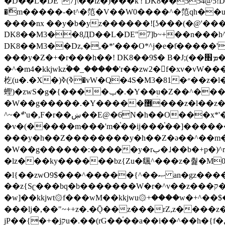
�ޮm�����-�t^�笵�V��W0����^�笵qh��u�E�������m���ڝ�6癭����ny��ڝ�v瀅
����nx ��y�b�yz������![ʖ���(�@'�
DK8��M3��8ДD��L�DE"7]b~+��n���h^ƶ�v���׬�˫�ǭ��\�%,��<
DK8��M3��Dz,�,�*'���O*^j�e�ƭ�����'��֩�X�jب����qǩ�Iܡا� �ן��^ �!x*'��%��r���h��
���y�Z�+�r���h��! DK8��9$� B�J;(��ܡ׮���jg��'ij�0��O��ڝ�t�M=��}zf��蝂f���&��܅��
�^�m4�kkjwkz۫��_�����'r��zw2�f�xv�vW�
杚(u�.�X�)ߢ)ߢ�vW�Q�4S�M3�81�״��z�l�竮����.�Y��ثzj/z�vW��)ߢ�vW���\���w腩ݕ
蟶)�zwS�g�{����ݕ�.�Y��ؚu�Z��^���(b~���)�r���m�ǥy�f�M4�'�z����6�M+z����4��^z���L!
�W��g�����.�Y��؜���޶���z�l��z�lz��ǫ��쮛�ا�����-����۫jب�[Z��m���^j��ji���⽫
^~�ܶ*'u�,F�r��ښ��E@�6N�h��O���x*'���-��[�׿��?�Laj�-�ǫ��톷
�v�(�����m���'m�֫��ij���֫��]������j���۫jب��&k��y����jk-���v�t�^tzwi�)���ښǧv�"�����z�"�����
���y�h��Z��������y�h��Z�ǝ��^��m��8�4��ij�
�W��g������:�����y�rب�˩��b�+p�)^r������l��B�y�g�����v�,��%��h��-��ky���{^��+y�^��oz��ʗ������ޮ'�竝��}
�lz���ky������bz{Zu�颻^���z�춽�M0"���8
�l{��zwO9$���^�����{^��ޞ an�gz����ݶ��ܫz��I7�v�"���L��ֹ�z���h���ꔱ���������ݢe,z� z{k���
��z{Sʗ���bq�b��� ����W�r�^v��z���ק�����u�M4�M4ҹ�z�q�m���z���w��*'��jX�z��z�Ţ��ם�涶
�w]��kkjwt۞f���wM��kkjwu۞+����w�+^��$�ꬡ�
���lj�,��"~++z�.�Ǭ��z���rZ,z����z�(rG��G(�ا���+^��$��$z������nz�(rG���^z�_���r(rG���,}�h
jP��{�+�jקu�.��(rG��֫��a��i��^��h�{f�׫�ܩ�+ڵ���b�w]���n��jk?�d�E� ���������u���'��\���j�>}