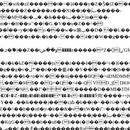
����Z�����a���N)��)��۫jب�����-
���rب��m���-
�jx��z���4���^v�]6��+q�5�n)j�bjZ޲�'��+jxU�n
��M$� �Q=�Q�=4�-Q VD_j[ DK8
,��I"�`�E�����D��M$�TDH��I7ږǂQ�=1�L�DE"4%,t�=
�Z�+�\Z+���y�h��b���t��*'��-�x>�b���t�Ӯ炖'����++
�~�Z��^��b��u8�y˫�k��&�v�vW��i"~���
�