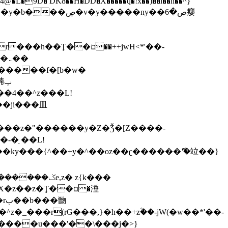
,����9b��8�ږǂQ�=4�0C�O��D��L#�4@�L�9D� DK8��H�DD�X
�����q�!x��)��l��h��^}
�W�����f�[b�w�
�朆