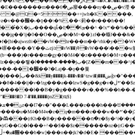
�D��L�DE"7]\��lz�)���k'! DK8��554@5!DF��x%
 ��y�b���ڝ�v�y�����ny��ڝ�6癭
�� �@Q�=5��++jwh�K����,
䓶��r���h��!
Ţ��ם��++jwH<*'��-
��f�[bi�ajwezh\��vW�rhr���m��^rhk�y� !
�y�Z�Ǯ�[Z����-
v�!zg���a��lzwS�g��g�v�ڶ*'��$z�-�֥ ��L!
�D 7-�'��,����ǭnZ�)ಇ$}
��(rKh��B�y������ռ�z�$y�^i�\�y�rب��b��
��+z۫��-jW(�w��*'��-