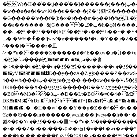
�W(�H��֫��ij���֫��]������j���۫jب���w&�zZ�����i�<�]4���y�Z�Ǯ�[Z����-���y�h��Z��m����֫����a��涶
�w��u�a�i�w^Ƙi��u��r�-�jZ�"}驷*Z�����a�
�G�����h\��f�[b�x�r���m�ǭ��f�%,ÏL��M$�r�܅�ݕ�&
��a������+&jG����ݕ�ڱ�h�фN����,m�+�H��w"��!�G.�Y��ؚu�Z��^�!
��ݕ�����f�[b{���x��b��~�.�Y��آ��+y�f��y˫���w�w腩ݕ��D� ��L�� G(u�+z����>��뢻>�˫�k��*ޚ�ޅ�ݕ顊w腩
ݕ�.�W%�Ǣ��!jwez'�g�����!�G.�Y��ؚu�Z��^�!���x��˫�k��+��-�4�|!�W��g�����.�Y��؜���޶���z�l��z�lz��ǫ��욇
^���j����z�⽫
^~�ܶ*'u�,����Z�����)i�^E��xw�u�ڶ֜��+q�,z�ޮ�)��Z��tۆ��ڞ����z�����*Z�Ǭ[ږ'GM3ۺױ������rG�t#��g����j����jk-
j��۫jب���jk��������'rh���ښ�a�杳
�<Җ���ij���mj��,�����a��mj����z�k�kZ����
����yV���9������i׫E��y��zȦ�Zz����Z��zwS�g��g�v�ڶ*'��z�l��뢻4�.�Y��آ�+\��f�[b��h�١ DK0��0�8�D
4��w&���rب��m���-���xw�u��Vڱ�涶�u�\��b�+n�W.�[��mj����BQ�=4DMDMM HQ���
DK8��8��X��25�����D��M2 ��%,�
BQ�=0�4�M2 ��%
�BQ�M3��8ݓ- �D��Lt�
DK8��M3��Dz,�,�K����T^}��z��Pq�m�*'��-���y
N{������܅�+�H��w"��.�Y��ؚu�Z��^��v�.�Y��؞��&����)���z)ߡ˫�k��(�~��i١r�^r���b��"��!jwex%,�E8t�<#��{Jު笶
Ͼz��Ͼr���m������jwezhb��!jwey˫��h�
뢻&�ק�Ymj����z�⽫^~�ܶ*'u�,M�ij���֫��ij���֫��i��ij����+��������j���۫jب���w.���s)����jk-���v���JZ�ǝ���z�嵪
�z�h��Z�ǝ��-���zקu8�zئ{�n��b�w(�w��*'�K(rG��b��b��u8�{b��(�{l����(�˫����ئy��N)���$~���^�,��+��랇
���k�'��,����ǭnZ�)ಇ$}�lz�����D���ڝ��L��ֹǢ�a��k������Rǫ���b���v���������zZ�Zt*'��-���y�Z�+ޮz