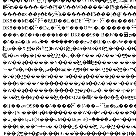
�ޮm�����-�t^�笵�V��W0����^�笵qh��u�E�������m���ڝ�6癭����ny��ڝ�v瀅
����nx ��y�b�yz������![ʖ���(�@'�
DK8��M3��8ДD��L�DE"7]b~+��n���h^ƶ�v���׬�˫�ǭ��\�%,��<
DK8��M3��Dz,�,�*'���O*^j�e�ƭ�����'��֩�X�jب����qǩ�Iܡا� �ן��^ �!x*'��%��r���h��
���y�Z�+�r���h��! DK8��9$� B�J;(��ܡ׮���jg��'ij�0��O��ڝ�t�M=��}zf��蝂f���&��܅��
�^�m4�kkjwkz۫��_�����'r��zw2�f�xv�vW�
杚(u�.�X�)ߢ)ߢ�vW�Q�4S�M3�81�״��z�l�竮����.�Y��ثzj/z�vW��)ߢ�vW���\���w腩ݕ
蟶)�zwS�g�{����ݕ�.�Y��ؚu�Z��^���(b~���)�r���m�ǥy�f�M4�'�z����6�M+z����4��^z���L!
�W��g�����.�Y��؜���޶���z�l��z�lz��ǫ��쮛�ا�����-����۫jب�[Z��m���^j��ji���⽫
^~�ܶ*'u�,F�r��ښ��E@�6N�h��O���x*'���-��[�׿��?�Laj�-�ǫ��톷
�v�(�����m���'m�֫��ij���֫��]������j���۫jب��&k��y����jk-���v�t�^tzwi�)���ښǧv�"�����z�"�����
���y�h��Z��������y�h��Z�ǝ��^��m��8�4��ij�
�W��g������:�����y�rب�˩��b�+p�)^r������l��B�y�g�����v�,��%��h��-��ky���{^��+y�^��oz��ʗ������ޮ'�竝��}
�lz���ky������bz{Zu�颻^���z�춽�M0"���8
�l{��zwO9$���^�����{^��ޞ an�gz����ݶ��ܫz��I7�v�"���L��ֹ�z���h���ꔱ���������ݢe,z� z{k���
��z{Sʗ���bq�b��� ����W�r�^v��z���ק�����u�M4�M4ҹ�z�q�m���z���w��*'��jX�z��z�Ţ��ם�涶
�w]��kkjwt۞f���wM��kkjwu۞+����w�+^��$�ꬡ�
���lj�,��"~++z�.�Ǭ��z���rZ,z����z�(rG��G(�ا���+^��$��$z������nz�(rG���^z�_���r(rG���,}�h
jP��{�+�jקu�.��(rG��֫��a��i��^��h�{f�׫�ܩ�+ڵ���b�w]���n��jk?�d�E� ���������u���'��\���j�>}