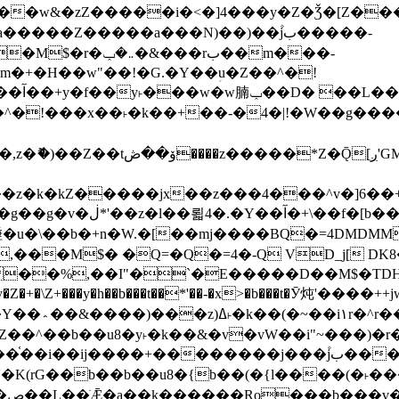
����Z�����a���N)��)��۫jب�����-
���rب��m���-
�jx��z���4���^v�]6��+q�5�n)j�bjZ޲�'��+jxU�n
��M$� �Q=�Q�=4�-Q VD_j[ DK8
,��I"�`�E�����D��M$�TDH��I7ږǂQ�=1�L�DE"4%,t�=
�Z�+�\Z+���y�h��b���t��*'��-�x>�b���t�Ӯ炖'����++
�~�Z��^��b��u8�y˫�k��&�v�vW��i"~���
�