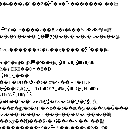
z�����]6�/
��H�DD�X�}�lx%,��4�TDR
QH���2�
jwH<%,��Q!a
)�r���m�ǥy�f�M4�b��b��u8�y˫�k��'%�Ǧ