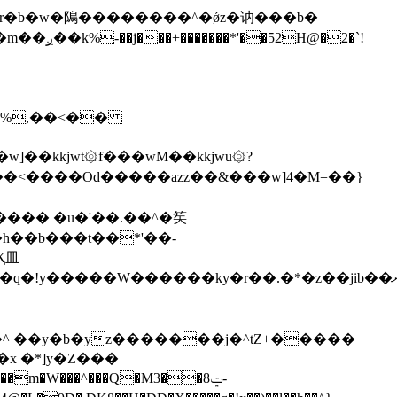
\�%,��<��
]��kkjwt۞f���wM��kkjwu۞?
x �*]y�Z���