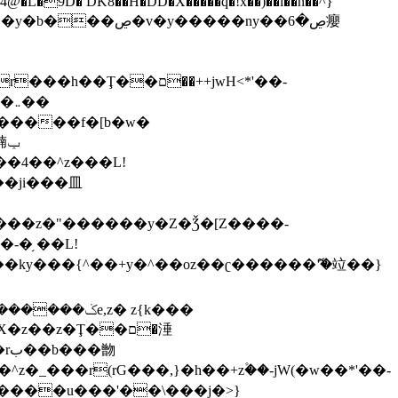
,����9b��8�ږǂQ�=4�0C�O��D��L#�4@�L�9D� DK8��H�DD�X
�����q�!x��)��l��h��^}
�W�����f�[b�w�
�朆