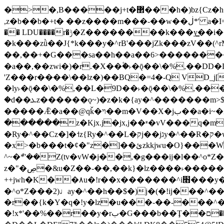
�>�,B�����j+t�޲���h�)bz{Cz�h��hr�������V��O��,����^j۫z�á'(�f�u�^r�b�w�隝��������^�ǿz�讷���b�
,z�b��b�+t� ��z����m���-��w��ڶ*' a�I=v�M5����Vޱ�]����ש���z{B��O�7 dD,?��m��ږ��k%-��j���+�������*'��52H@�2�`!
�� LDU����r�ݱ�Z��������k���y͇��i�+ڵ�6>�����jך���!
�k���zǜ��J{*k���y�^rB'���jZk���zV��(^rM)�+ڵ����+bz�k���z�)�+ڵ�rnnX�~
��,��+�G���sa��h��a��6>���������+z
�a��,
��zwi�)�r.�X��۫�˫�ǭ��\�%,��
'Z���r����\��lz�)��BQ�=4�-Q VD_j
�ly˫�ǭ��\�%,��L�9D��˫�ǭ��\�%,��
�d��ܥz������ǫ~)�z�k�{ay�^�������m>$ �+ڵ���b�x,lw�u�솋-�����I�������O^��<����Od�����azz��&���w]4�M=��}
�����Ǣ�a��@qǩ�ױ��m�V��X�jب��a�i~�iZ��bq�b��Z��)���ھ'♨
������z�Kjx.j�jx,j��ʶ�vV���q�mw(v)��8�u��jכ�&��ਞ��f�j� ��y�b�y
�Ry�^��Cz�]�˦z{Ry�^��L�קj��jגy�^��R�ק�w�y�^��T���I�<-O��&jzi�^ ��\Z+���y�h��b���t��*'��-
�x>�b���t�¢�"z�]��ئzkkjwu�O}���Wnf�h^ƶ�v���׬קrW����y������ݢf��6Қ⽫
^~�ܶ*'��Z(tv�vW�j��,�g���ij�l��^o*Z��Z�Z������ݥ�a�����֫����a��)���q�
z�"�ڝ�&u�Z��-��,��k}�lz����˫�����涶�v歆
++jwh�K��٨u�!r��x�������^i׫���y�'��^���u�,n�u������y�^��h�ץ�蟚
�^o*Z���2)♩ay�^��h��$�)j�(�!ij���^��a�����u���-��-�
�r��{k�Y�q�!y�lz�u���-��-���^
�!x*'��%��r��y�rب�G���b��Ţ��ם��++jwH?�Ա��L����+o*Z�ɨu毢'l4��d�J+,��(�z'[Z���m�W���^���Q�M3��8ݓ-