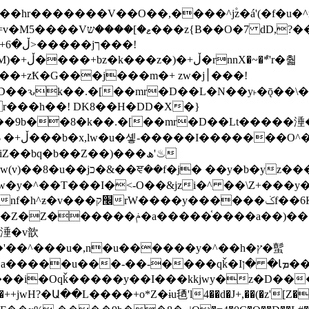
�ܶ*'r�춻
Ҟ�G���j���m�+ zw�j׀���!
DD�D��ԅk��.�[��mr�D��L�N��y˫�ǭ��
[r���h��! DK8��H�DD�X�}
��9b��8�k��.�[��mr�D��Lt�
����涶�w
z������ �u�'��.��^�笶
!y�����W������ky�r��.�*�z��jib��ނ+-
���qǩ�Iܡا� �ן��^ ��y�b�yz�������j�^tZ+�����
���i�Oqǩ�����y��I���kkjwy�z�D���