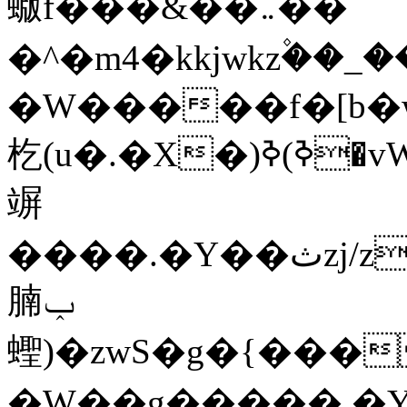
蝂f���&��܅��
�^�m4�kkjwkz۫��_
�W�����f�[b�
杚(u�.�X�)ߢ)ߢ�vW�Q�4S�M3�81�״��z�l�
竮
����.�Y��ثzj/z�vW��)ߢ�vW���\���w
腩ݕ
蟶)�zwS�g�{����ݕ�.�Y��ؚu�Z��^���(b~���)�r���m�ǥy�f�M4�'�z����6�M+z��
�W��g�����.�Y��؜���޶���z�l��z�