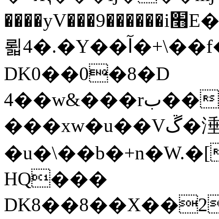
����yV���9������i׫E��y��zȦ�Zz����Z��zwS�g��g�v�ڶ*'��z�l��
뢻4�.�Y��آ�+\��f�[b��h�١
DK0��0�8�D
4��w&���rب��m���-
���xw�u��Vڱ�涶
�u�\��b�+n�W.�
HQ���
DK8��8��X��