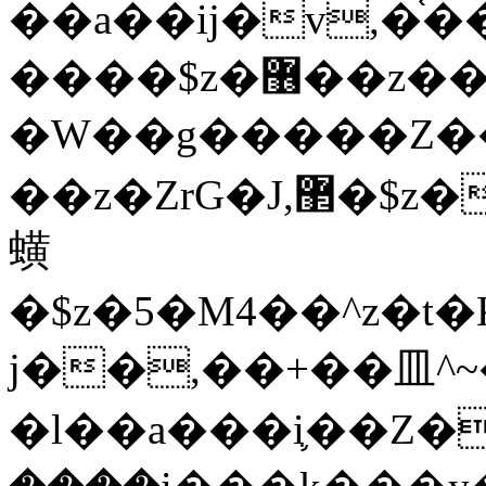
��a��ij�v,�
����$z�޶��z��&���\��y@ϲ�$z�!
�W��g�����Z��
��z�ZrG�J,޲�$z���h��$z�Z��ZrG�J,��,��+�����l�
蟥
�$z�5�M4��^z�t�K
j��,��+��⽫^~�
�l��a���i֛��Z�(�ק���z�r��z{l��a��n�w(�ק���{���y�'����,޲��zw(�ק���