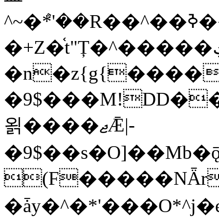
�+Z�֫t"Ț�^�����ڮ �rX��
�n�z{g{�����֫
�9$���M!DD��
욁����ޖǢ|-
�9$��s�O]��Mb�
(F�����ΝǞr
�ǡy�^�*'���O*^j�