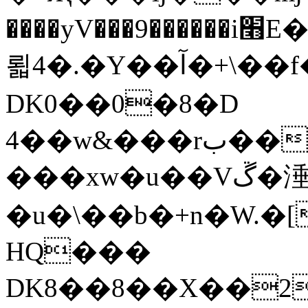
����yV���9������i׫E��y��zȦ�Zz����Z��zwS�g��g�v�ڶ*'��z�l��
뢻4�.�Y��آ�+\��f�[b��h�١
DK0��0�8�D
4��w&���rب��m���-
���xw�u��Vڱ�涶
�u�\��b�+n�W.�
HQ���
DK8��8��X��