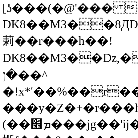
[ʖ���(�@'��� 
DK8��M3��8ДD��L�D
䓶��r���h��!
DK8��M3��Dz,�,�*'
�ן��^
�!x*'��%��r���h��Ţ�
���y�Z�+�r���h�
(��ܡ׮���jg��'ij�0��O��ڝ�t�M=��}zf��