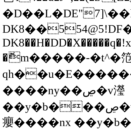
�D��L�DE"7]\��l
DK8��554@5!DF��x%,����
DK8��H�DD�X
�����q�!x
�ޮm�����-�t^
qh��u�E�������
����ny��ڝ�v瀅
��y�b���ڝ�v�y�����ny��ڝ�6
癭����nx ��y�b