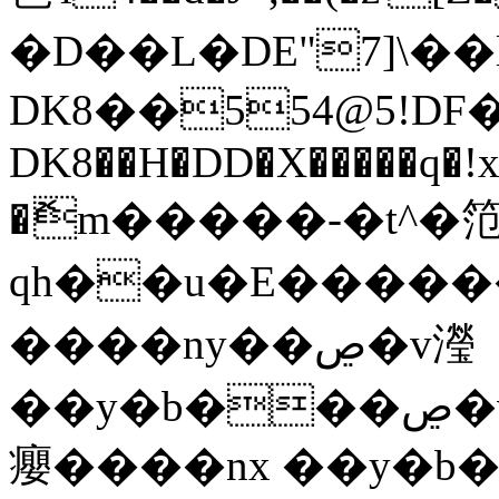
�D��L�DE"7]\��l
DK8��554@5!DF��x%,����
DK8��H�DD�X
�����q�!x
�ޮm�����-�t^
qh��u�E�������
����ny��ڝ�v瀅
��y�b���ڝ�v�y�����ny��ڝ�6
癭����nx ��y�b