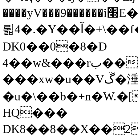
����yV���9������i׫E��y��zȦ�Zz����Z��zwS�g��g�v�ڶ*'��z�l��
뢻4�.�Y��آ�+\��f�[b��h�١
DK0��0�8�D
4��w&���rب��m���-
���xw�u��Vڱ�涶
�u�\��b�+n�W.�
HQ���
DK8��8��X��