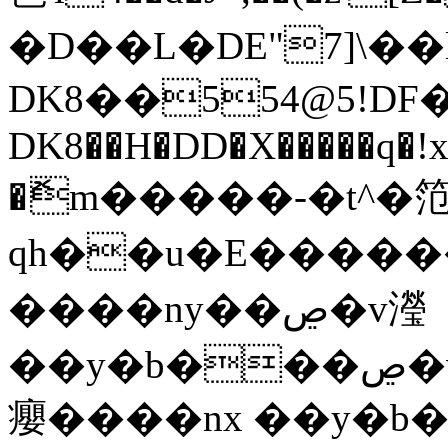
�D��L�DE"7]\��l
DK8��554@5!DF��x%,����
DK8��H�DD�X
�����q�!x
�ޮm�����-�t^
qh��u�E�������
����ny��ڝ�v瀅
��y�b���ڝ�v�y�����ny��ڝ�6
癭����nx ��y�b