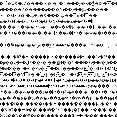
����Z�����a���N)��)��۫jب�����-
���rب��m���-
�jx��z���4���^v�]6��+q�5�n)j�bjZ޲�'��+jxU�n
��M$� �Q=�Q�=4�-Q VD_j[ DK8
,��I"�`�E�����D��M$�TDH��I7ږǂQ�=1�L�DE"4%,t�=
�Z�+�\Z+���y�h��b���t��*'��-�x>�b���t�Ӯ炖'����++
�~�Z��^��b��u8�y˫�k��&�v�vW��i"~���
�