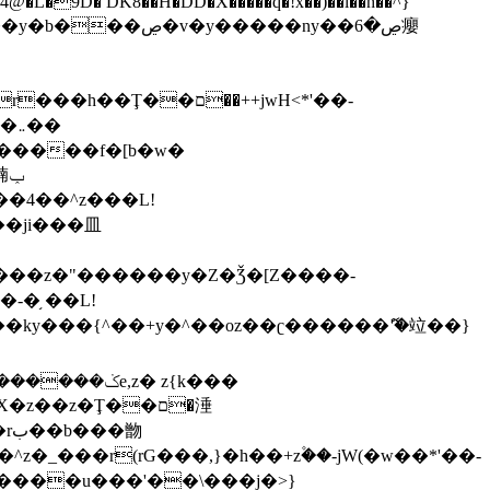
,����9b��8�ږǂQ�=4�0C�O��D��L#�4@�L�9D� DK8��H�DD�X
�����q�!x��)��l��h��^}
�W�����f�[b�w�
�朆