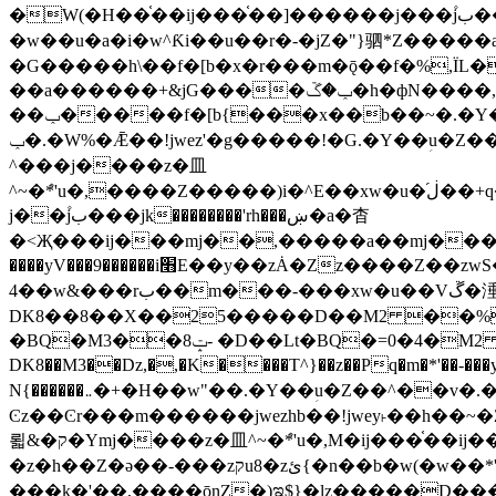
�W(�H��֫��ij���֫��]������j���۫jب���w&�zZ�����i�<�]4���y�Z�Ǯ�[Z����-���y�h��Z��m����֫����a��涶
�w��u�a�i�w^Ƙi��u��r�-�jZ�"}驷*Z�����a�
�G�����h\��f�[b�x�r���m�ǭ��f�%,ÏL��M$�r�܅�ݕ�&
��a������+&jG����ݕ�ڱ�h�фN����,m�+�H��w"��!�G.�Y��ؚu�Z��^�!
��ݕ�����f�[b{���x��b��~�.�Y��آ��+y�f��y˫���w�w腩ݕ��D� ��L�� G(u�+z����>��뢻>�˫�k��*ޚ�ޅ�ݕ顊w腩
ݕ�.�W%�Ǣ��!jwez'�g�����!�G.�Y��ؚu�Z��^�!���x��˫�k��+��-�4�|!�W��g�����.�Y��؜���޶���z�l��z�lz��ǫ��욇
^���j����z�⽫
^~�ܶ*'u�,����Z�����)i�^E��xw�u�ڶ֜��+q�,z�ޮ�)��Z��tۆ��ڞ����z�����*Z�Ǭ[ږ'GM3ۺױ������rG�t#��g����j����jk-
j��۫jب���jk��������'rh���ښ�a�杳
�<Җ���ij���mj��,�����a��mj����z�k�kZ����
����yV���9������i׫E��y��zȦ�Zz����Z��zwS�g��g�v�ڶ*'��z�l��뢻4�.�Y��آ�+\��f�[b��h�١ DK0��0�8�D
4��w&���rب��m���-���xw�u��Vڱ�涶�u�\��b�+n�W.�[��mj����BQ�=4DMDMM HQ���
DK8��8��X��25�����D��M2 ��%,�
BQ�=0�4�M2 ��%
�BQ�M3��8ݓ- �D��Lt�
DK8��M3��Dz,�,�K����T^}��z��Pq�m�*'��-���y
N{������܅�+�H��w"��.�Y��ؚu�Z��^��v�.�Y��؞��&����)���z)ߡ˫�k��(�~��i١r�^r���b��"��!jwex%,�E8t�<#��{Jު笶
Ͼz��Ͼr���m������jwezhb��!jwey˫��h�
뢻&�ק�Ymj����z�⽫^~�ܶ*'u�,M�ij���֫��ij���֫��i��ij����+��������j���۫jب���w.���s)����jk-���v���JZ�ǝ���z�嵪
�z�h��Z�ǝ��-���zקu8�zئ{�n��b�w(�w��*'�K(rG��b��b��u8�{b��(�{l����(�˫����ئy��N)���$~���^�,��+��랇
���k�'��,����ǭnZ�)ಇ$}�lz�����D���ڝ��L��ֹǢ�a��k������Rǫ���b���v���������zZ�Zt*'��-���y�Z�+ޮz