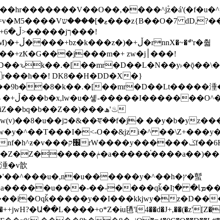
�ܶ*'r�춻
Ҟ�G���j���m�+ zw�j׀���!
DD�D��ԅk��.�[��mr�D��L�N��y˫�ǭ��
[r���h��! DK8��H�DD�X�}
��9b��8�k��.�[��mr�D��Lt�
����涶�w
z������ �u�'��.��^�笶
!y�����W������ky�r��.�*�z��jib��ނ+-
���qǩ�Iܡا� �ן��^ ��y�b�yz�������j�^tZ+�����
���i�Oqǩ�����y��I���kkjwy�z�D���