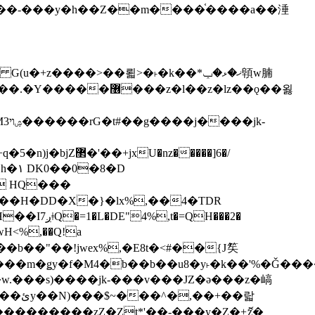
z�����]6�/
��H�DD�X�}�lx%,��4�TDR
QH���2�
jwH<%,��Q!a
)�r���m�ǥy�f�M4�b��b��u8�y˫�k��'%�Ǧ