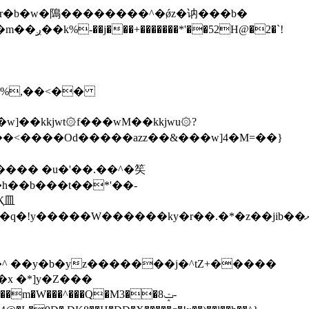
\�%,��<��
]��kkjwt۞f���wM��kkjwu۞?
x �*]y�Z���