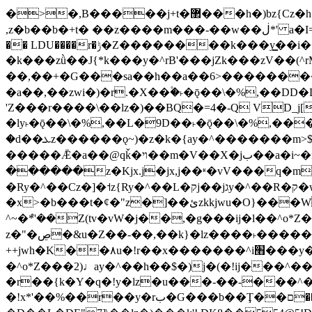
�>�,B�����j+t�޲���h�)bz{Cz�h��hr�������V��O��,����^j۫z�á'(�f�u�^r�b�w�隝��������^�ǿz�讷���b�
,z�b��b�+t� ��z����m���-��w��ڶ*' a�I=v�M5����Vޱ�]����ש���z{B��O�7 dD,?��m��ږ��k%-��j���+�������*'��52H@�2�`!
�� LDU����r�ݱ�Z��������k���y͇��i�+ڵ�6>�����jך���!
�k���zǜ��J{*k���y�^rB'���jZk���zV��(^rM)�+ڵ����+bz�k���z�)�+ڵ�rnnX�~
��,��+�G���sa��h��a��6>���������+z
�a��,
��zwi�)�r.�X��۫�˫�ǭ��\�%,��
'Z���r����\��lz�)��BQ�=4�-Q VD_j
�ly˫�ǭ��\�%,��L�9D��˫�ǭ��\�%,��
�d��ܥz������ǫ~)�z�k�{ay�^�������m>$ �+ڵ���b�x,lw�u�솋-�����I�������O^��<����Od�����azz��&���w]4�M=��}
�����Ǣ�a��@qǩ�ױ��m�V��X�jب��a�i~�iZ��bq�b��Z��)���ھ'♨
������z�Kjx.j�jx,j��ʶ�vV���q�mw(v)��8�u��jכ�&��ਞ��f�j� ��y�b�y
�Ry�^��Cz�]�˦z{Ry�^��L�קj��jגy�^��R�ק�w�y�^��T���I�<-O��&jzi�^ ��\Z+���y�h��b���t��*'��-
�x>�b���t�¢�"z�]��ئzkkjwu�O}���Wnf�h^ƶ�v���׬קrW����y������ݢf��6Қ⽫
^~�ܶ*'��Z(tv�vW�j��,�g���ij�l��^o*Z��Z�Z������ݥ�a�����֫����a��)���q�
z�"�ڝ�&u�Z��-��,��k}�lz����˫�����涶�v歆
++jwh�K��٨u�!r��x�������^i׫���y�'��^���u�,n�u������y�^��h�ץ�蟚
�^o*Z���2)♩ay�^��h��$�)j�(�!ij���^��a�����u���-��-�
�r��{k�Y�q�!y�lz�u���-��-���^
�!x*'��%��r��y�rب�G���b��Ţ��ם��++jwH?�Ա��L����+o*Z�ɨu毢'l4��d�J+,��(�z'[Z���m�W���^���Q�M3��8ݓ-