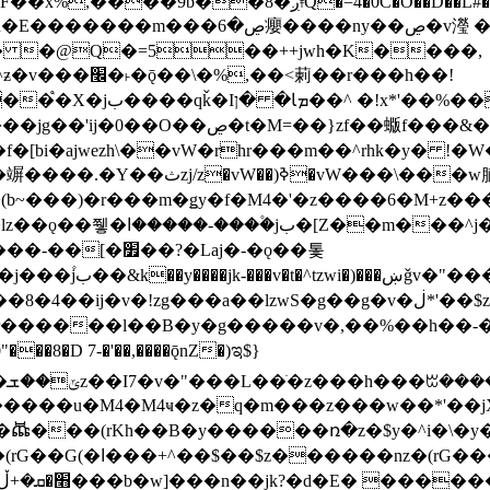
�D��L�DE"7]\��lz�)���k'! DK8��554@5!DF��x%
 ��y�b���ڝ�v�y�����ny��ڝ�6癭
�� �@Q�=5��++jwh�K����,
䓶��r���h��!
Ţ��ם��++jwH<*'��-
��f�[bi�ajwezh\��vW�rhr���m��^rhk�y� !
�y�Z�Ǯ�[Z����-
v�!zg���a��lzwS�g��g�v�ڶ*'��$z�-�֥ ��L!
�D 7-�'��,����ǭnZ�)ಇ$}
��(rKh��B�y������ռ�z�$y�^i�\�y�rب��b��
��+z۫��-jW(�w��*'��-