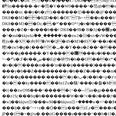
�ޮm�����-�t^�笵�V��W0����^�笵qh��u�E�������m���ڝ�6癭����ny��ڝ�v瀅
����nx ��y�b�yz������![ʖ���(�@'�
DK8��M3��8ДD��L�DE"7]b~+��n���h^ƶ�v���׬�˫�ǭ��\�%,��<
DK8��M3��Dz,�,�*'���O*^j�e�ƭ�����'��֩�X�jب����qǩ�Iܡا� �ן��^ �!x*'��%��r���h��
���y�Z�+�r���h��! DK8��9$� B�J;(��ܡ׮���jg��'ij�0��O��ڝ�t�M=��}zf��蝂f���&��܅��
�^�m4�kkjwkz۫��_�����'r��zw2�f�xv�vW�
杚(u�.�X�)ߢ)ߢ�vW�Q�4S�M3�81�״��z�l�竮����.�Y��ثzj/z�vW��)ߢ�vW���\���w腩ݕ
蟶)�zwS�g�{����ݕ�.�Y��ؚu�Z��^���(b~���)�r���m�ǥy�f�M4�'�z����6�M+z����4��^z���L!
�W��g�����.�Y��؜���޶���z�l��z�lz��ǫ��쮛�ا�����-����۫jب�[Z��m���^j��ji���⽫
^~�ܶ*'u�,F�r��ښ��E@�6N�h��O���x*'���-��[�׿��?�Laj�-�ǫ��톷
�v�(�����m���'m�֫��ij���֫��]������j���۫jب��&k��y����jk-���v�t�^tzwi�)���ښǧv�"�����z�"�����
���y�h��Z��������y�h��Z�ǝ��^��m��8�4��ij�
�W��g������:�����y�rب�˩��b�+p�)^r������l��B�y�g�����v�,��%��h��-��ky���{^��+y�^��oz��ʗ������ޮ'�竝��}
�lz���ky������bz{Zu�颻^���z�춽�M0"���8
�l{��zwO9$���^�����{^��ޞ an�gz����ݶ��ܫz��I7�v�"���L��ֹ�z���h���ꔱ���������ݢe,z� z{k���
��z{Sʗ���bq�b��� ����W�r�^v��z���ק�����u�M4�M4ҹ�z�q�m���z���w��*'��jX�z��z�Ţ��ם�涶
�w]��kkjwt۞f���wM��kkjwu۞+����w�+^��$�ꬡ�
���lj�,��"~++z�.�Ǭ��z���rZ,z����z�(rG��G(�ا���+^��$��$z������nz�(rG���^z�_���r(rG���,}�h
jP��{�+�jקu�.��(rG��֫��a��i��^��h�{f�׫�ܩ�+ڵ���b�w]���n��jk?�d�E� ���������u���'��\���j�>}