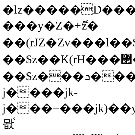
�lz�����D���ڝ��L��ֹǢ�a��k������Rǫ���b���v���������zZ�Zt*'��
���y�Z�+ޮz�
��(rJZ�Zv���l�
��$z��K(rH���޲��q�(rGޡ�(rGܖ���$�{����l����lj�������,���ˬ���M4��+y�!
��$z���ܖ������ܢy�rب��(�w��*'�֫��a��i��i�+ڵ���b�w]�����jk-
j����jk-
j���+���jk)��y�۫jب���jk������Җ���R�7�j�������l�7��n
뫖֫