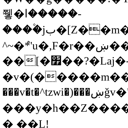
쮛�ا�����-
����۫jب�[Z��m���^j��ji���⽫
^~�ܶ*'u�,F�r��ښ��E@�6N�h��O���x*'���-
��[�׿��?�Laj�-�ǫ��톷
�v�(�����m���'m�֫��
���v�t�^tzwi�)���ښǧv�"�����z�"������y�Z�Ǯ�[Z����-
���y�h��Z������
�֥ ��L!