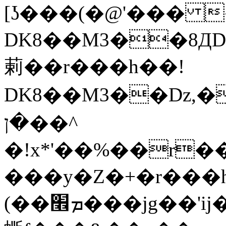
[ʖ���(�@'��� 
DK8��M3��8ДD��L�D
䓶��r���h��!
DK8��M3��Dz,�,�*'
�ן��^
�!x*'��%��r���h��Ţ�
���y�Z�+�r���h�
(��ܡ׮���jg��'ij�0��O��ڝ�t�M=��}zf��