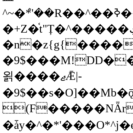
�+Z�֫t"Ț�^�����ڮ �rX��
�n�z{g{�����֫
�9$���M!DD��
욁����ޖǢ|-
�9$��s�O]��Mb�
(F�����ΝǞr
�ǡy�^�*'���O*^j�