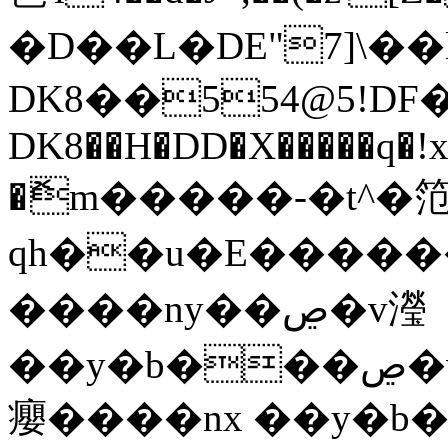
�D��L�DE"7]\��l
DK8��554@5!DF��x%,����
DK8��H�DD�X
�����q�!x
�ޮm�����-�t^
qh��u�E�������
����ny��ڝ�v瀅
��y�b���ڝ�v�y�����ny��ڝ�6
癭����nx ��y�b