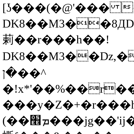
[ʖ���(�@'��� 
DK8��M3��8ДD��L�D
䓶��r���h��!
DK8��M3��Dz,�,�*'
�ן��^
�!x*'��%��r���h��Ţ�
���y�Z�+�r���h�
(��ܡ׮���jg��'ij�0��O��ڝ�t�M=��}zf��