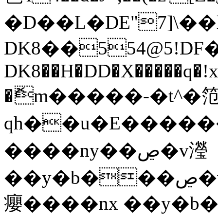
�D��L�DE"7]\��l
DK8��554@5!DF��x%,����
DK8��H�DD�X
�����q�!x
�ޮm�����-�t^
qh��u�E�������
����ny��ڝ�v瀅
��y�b���ڝ�v�y�����ny��ڝ�6
癭����nx ��y�b