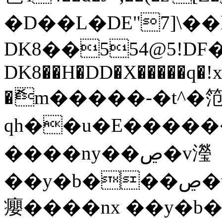
�D��L�DE"7]\��l
DK8��554@5!DF��x%,����
DK8��H�DD�X
�����q�!x
�ޮm�����-�t^
qh��u�E�������
����ny��ڝ�v瀅
��y�b���ڝ�v�y�����ny��ڝ�6
癭����nx ��y�b