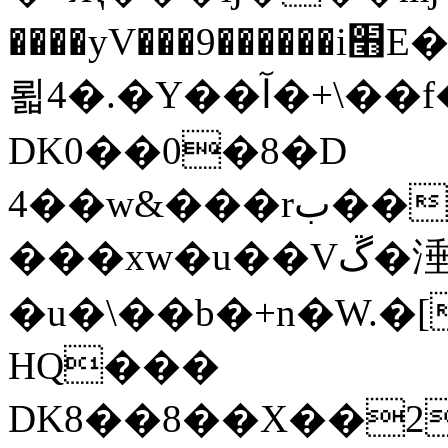
����yV���9������i׫E��y��zȦ�Zz����Z��zwS�g��g�v�ڶ*'��z�l��
뢻4�.�Y��آ�+\��f�[b��h�١
DK0��0�8�D
4��w&���rب��m���-
���xw�u��Vڱ�涶
�u�\��b�+n�W.�
HQ���
DK8��8��X��