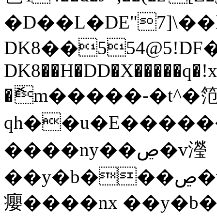
�D��L�DE"7]\��l
DK8��554@5!DF��x%,����
DK8��H�DD�X
�����q�!x
�ޮm�����-�t^
qh��u�E�������
����ny��ڝ�v瀅
��y�b���ڝ�v�y�����ny��ڝ�6
癭����nx ��y�b