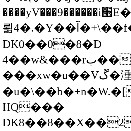
����yV���9������i׫E��y��zȦ�Zz����Z��zwS�g��g�v�ڶ*'��z�l��
뢻4�.�Y��آ�+\��f�[b��h�١
DK0��0�8�D
4��w&���rب��m���-
���xw�u��Vڱ�涶
�u�\��b�+n�W.�
HQ���
DK8��8��X��