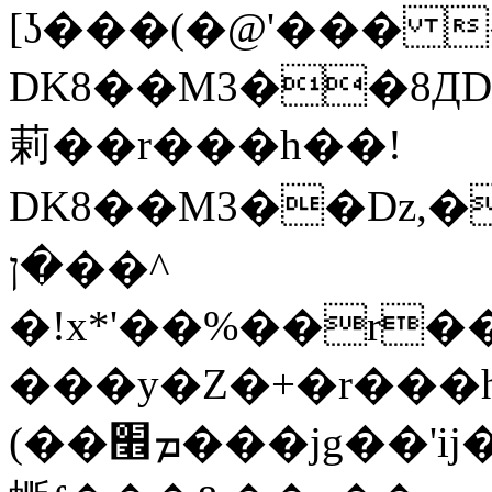
[ʖ���(�@'��� 
DK8��M3��8ДD��L�D
䓶��r���h��!
DK8��M3��Dz,�,�*'
�ן��^
�!x*'��%��r���h��Ţ�
���y�Z�+�r���h�
(��ܡ׮���jg��'ij�0��O��ڝ�t�M=��}zf��