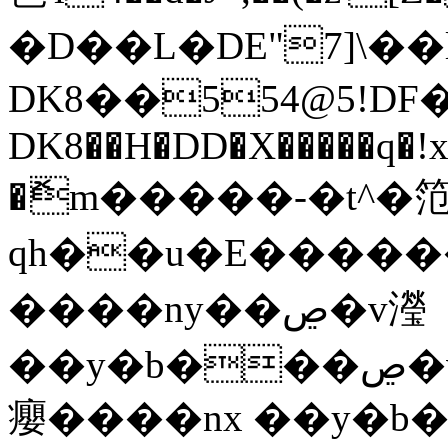
�D��L�DE"7]\��l
DK8��554@5!DF��x%,����
DK8��H�DD�X
�����q�!x
�ޮm�����-�t^
qh��u�E�������
����ny��ڝ�v瀅
��y�b���ڝ�v�y�����ny��ڝ�6
癭����nx ��y�b