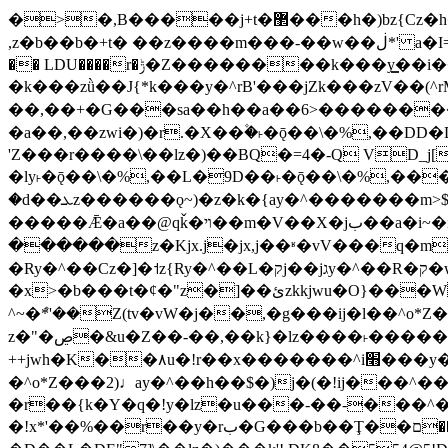
�>�,B�����j+t�޲���h�)bz{Cz�h��hr�������V��O��,����^j۫z�á'(�f�u�^r�b�w�隝��������^�ǿz�讷���b�
,z�b��b�+t� ��z����m���-��w��ڶ*' a�I=v�M5����Vޱ�]����ש���z{B��O�7 dD,?��m��ږ��k%-��j���+�������*'��52H@�2�`!
�� LDU����r�ݱ�Z��������k���y͇��i�+ڵ�6>�����jך���!
�k���zǜ��J{*k���y�^rB'���jZk���zV��(^rM)�+ڵ����+bz�k���z�)�+ڵ�rnnX�~
��,��+�G���sa��h��a��6>���������+z
�a��,
��zwi�)�r.�X��۫�˫�ǭ��\�%,��
'Z���r����\��lz�)��BQ�=4�-Q VD_j
�ly˫�ǭ��\�%,��L�9D��˫�ǭ��\�%,��
�d��ܥz������ǫ~)�z�k�{ay�^�������m>$ �+ڵ���b�x,lw�u�솋-�����I�������O^��<����Od�����azz��&���w]4�M=��}
�����Ǣ�a��@qǩ�ױ��m�V��X�jب��a�i~�iZ��bq�b��Z��)���ھ'♨
������z�Kjx.j�jx,j��ʶ�vV���q�mw(v)��8�u��jכ�&��ਞ��f�j� ��y�b�y
�Ry�^��Cz�]�˦z{Ry�^��L�קj��jגy�^��R�ק�w�y�^��T���I�<-O��&jzi�^ ��\Z+���y�h��b���t��*'��-
�x>�b���t�¢�"z�]��ئzkkjwu�O}���Wnf�h^ƶ�v���׬קrW����y������ݢf��6Қ⽫
^~�ܶ*'��Z(tv�vW�j��,�g���ij�l��^o*Z��Z�Z������ݥ�a�����֫����a��)���q�
z�"�ڝ�&u�Z��-��,��k}�lz����˫�����涶�v歆
++jwh�K��٨u�!r��x�������^i׫���y�'��^���u�,n�u������y�^��h�ץ�蟚
�^o*Z���2)♩ay�^��h��$�)j�(�!ij���^��a�����u���-��-�
�r��{k�Y�q�!y�lz�u���-��-���^
�!x*'��%��r��y�rب�G���b��Ţ��ם��++jwH?�Ա��L����+o*Z�ɨu毢'l4��d�J+,��(�z'[Z���m�W���^���Q�M3��8ݓ-