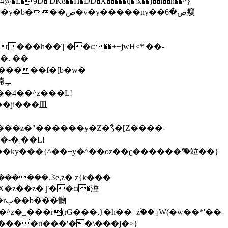
,����9b��8�ږǂQ�=4�0C�O��D��L#�4@�L�9D� DK8��H�DD�X
�����q�!x��)��l��h��^}
�W�����f�[b�w�
�朆