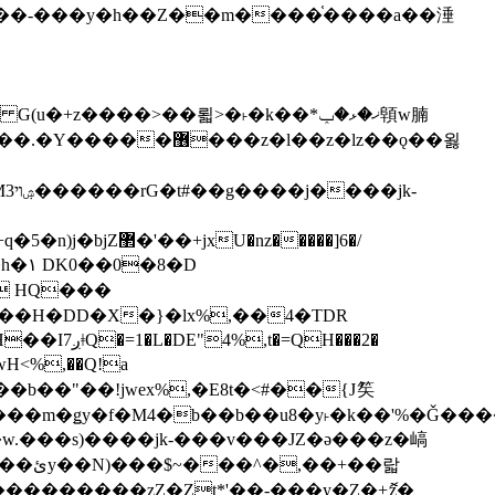
z�����]6�/
��H�DD�X�}�lx%,��4�TDR
QH���2�
jwH<%,��Q!a
)�r���m�ǥy�f�M4�b��b��u8�y˫�k��'%�Ǧ