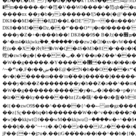
�ޮm�����-�t^�笵�V��W0����^�笵qh��u�E�������m���ڝ�6癭����ny��ڝ�v瀅
����nx ��y�b�yz������![ʖ���(�@'�
DK8��M3��8ДD��L�DE"7]b~+��n���h^ƶ�v���׬�˫�ǭ��\�%,��<
DK8��M3��Dz,�,�*'���O*^j�e�ƭ�����'��֩�X�jب����qǩ�Iܡا� �ן��^ �!x*'��%��r���h��
���y�Z�+�r���h��! DK8��9$� B�J;(��ܡ׮���jg��'ij�0��O��ڝ�t�M=��}zf��蝂f���&��܅��
�^�m4�kkjwkz۫��_�����'r��zw2�f�xv�vW�
杚(u�.�X�)ߢ)ߢ�vW�Q�4S�M3�81�״��z�l�竮����.�Y��ثzj/z�vW��)ߢ�vW���\���w腩ݕ
蟶)�zwS�g�{����ݕ�.�Y��ؚu�Z��^���(b~���)�r���m�ǥy�f�M4�'�z����6�M+z����4��^z���L!
�W��g�����.�Y��؜���޶���z�l��z�lz��ǫ��쮛�ا�����-����۫jب�[Z��m���^j��ji���⽫
^~�ܶ*'u�,F�r��ښ��E@�6N�h��O���x*'���-��[�׿��?�Laj�-�ǫ��톷
�v�(�����m���'m�֫��ij���֫��]������j���۫jب��&k��y����jk-���v�t�^tzwi�)���ښǧv�"�����z�"�����
���y�h��Z��������y�h��Z�ǝ��^��m��8�4��ij�
�W��g������:�����y�rب�˩��b�+p�)^r������l��B�y�g�����v�,��%��h��-��ky���{^��+y�^��oz��ʗ������ޮ'�竝��}
�lz���ky������bz{Zu�颻^���z�춽�M0"���8
�l{��zwO9$���^�����{^��ޞ an�gz����ݶ��ܫz��I7�v�"���L��ֹ�z���h���ꔱ���������ݢe,z� z{k���
��z{Sʗ���bq�b��� ����W�r�^v��z���ק�����u�M4�M4ҹ�z�q�m���z���w��*'��jX�z��z�Ţ��ם�涶
�w]��kkjwt۞f���wM��kkjwu۞+����w�+^��$�ꬡ�
���lj�,��"~++z�.�Ǭ��z���rZ,z����z�(rG��G(�ا���+^��$��$z������nz�(rG���^z�_���r(rG���,}�h
jP��{�+�jקu�.��(rG��֫��a��i��^��h�{f�׫�ܩ�+ڵ���b�w]���n��jk?�d�E� ���������u���'��\���j�>}