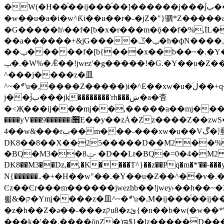
�W(�H��֫��ij���֫��]������j���۫jب���w&�zZ�����i�<�]4���y�Z�Ǯ�[Z����-���y�h��Z��m����֫����a��涶
�w��u�a�i�w^Ƙi��u��r�-�jZ�"}驷*Z�����a�
�G�����h\��f�[b�x�r���m�ǭ��f�%,ÏL��M$�r�܅�ݕ�&
��a������+&jG����ݕ�ڱ�h�фN����,m�+�H��w"��!�G.�Y��ؚu�Z��^�!
��ݕ�����f�[b{���x��b��~�.�Y��آ��+y�f��y˫���w�w腩ݕ��D� ��L�� G(u�+z����>��뢻>�˫�k��*ޚ�ޅ�ݕ顊w腩
ݕ�.�W%�Ǣ��!jwez'�g�����!�G.�Y��ؚu�Z��^�!���x��˫�k��+��-�4�|!�W��g�����.�Y��؜���޶���z�l��z�lz��ǫ��욇
^���j����z�⽫
^~�ܶ*'u�,����Z�����)i�^E��xw�u�ڶ֜��+q�,z�ޮ�)��Z��tۆ��ڞ����z�����*Z�Ǭ[ږ'GM3ۺױ������rG�t#��g����j����jk-
j��۫jب���jk��������'rh���ښ�a�杳
�<Җ���ij���mj��,�����a��mj����z�k�kZ����
����yV���9������i׫E��y��zȦ�Zz����Z��zwS�g��g�v�ڶ*'��z�l��뢻4�.�Y��آ�+\��f�[b��h�١ DK0��0�8�D
4��w&���rب��m���-���xw�u��Vڱ�涶�u�\��b�+n�W.�[��mj����BQ�=4DMDMM HQ���
DK8��8��X��25�����D��M2 ��%,�
BQ�=0�4�M2 ��%
�BQ�M3��8ݓ- �D��Lt�
DK8��M3��Dz,�,�K����T^}��z��Pq�m�*'��-���y
N{������܅�+�H��w"��.�Y��ؚu�Z��^��v�.�Y��؞��&����)���z)ߡ˫�k��(�~��i١r�^r���b��"��!jwex%,�E8t�<#��{Jު笶
Ͼz��Ͼr���m������jwezhb��!jwey˫��h�
뢻&�ק�Ymj����z�⽫^~�ܶ*'u�,M�ij���֫��ij���֫��i��ij����+��������j���۫jب���w.���s)����jk-���v���JZ�ǝ���z�嵪
�z�h��Z�ǝ��-���zקu8�zئ{�n��b�w(�w��*'�K(rG��b��b��u8�{b��(�{l����(�˫����ئy��N)���$~���^�,��+��랇
���k�'��,����ǭnZ�)ಇ$}�lz�����D���ڝ��L��ֹǢ�a��k������Rǫ���b���v���������zZ�Zt*'��-���y�Z�+ޮz