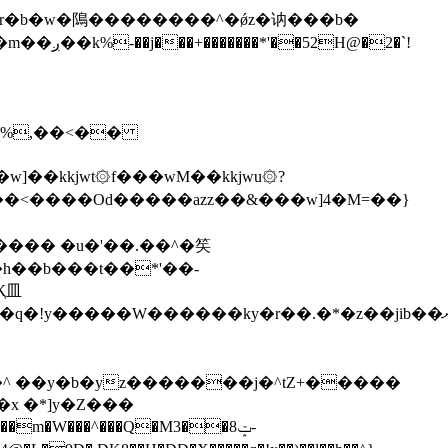
\�%,��<��
]��kkjwt۞f���wM��kkjwu۞?
x �*]y�Z���