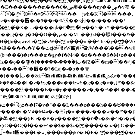
�D��L�DE"7]\��lz�)���k'! DK8��554@5!DF��x%
 ��y�b���ڝ�v�y�����ny��ڝ�6癭
�� �@Q�=5��++jwh�K����,
䓶��r���h��!
Ţ��ם��++jwH<*'��-
��f�[bi�ajwezh\��vW�rhr���m��^rhk�y� !
�y�Z�Ǯ�[Z����-
v�!zg���a��lzwS�g��g�v�ڶ*'��$z�-�֥ ��L!
�D 7-�'��,����ǭnZ�)ಇ$}
��(rKh��B�y������ռ�z�$y�^i�\�y�rب��b��
��+z۫��-jW(�w��*'��-