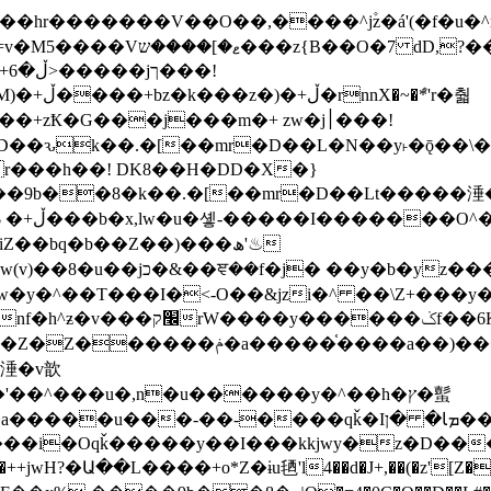
�ܶ*'r�춻
Ҟ�G���j���m�+ zw�j׀���!
DD�D��ԅk��.�[��mr�D��L�N��y˫�ǭ��
[r���h��! DK8��H�DD�X�}
��9b��8�k��.�[��mr�D��Lt�
����涶�w
z������ �u�'��.��^�笶
!y�����W������ky�r��.�*�z��jib��ނ+-
���qǩ�Iܡا� �ן��^ ��y�b�yz�������j�^tZ+�����
���i�Oqǩ�����y��I���kkjwy�z�D���