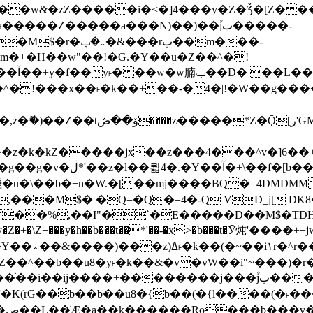
����Z�����a���N)��)��۫jب�����-
���rب��m���-
�jx��z���4���^v�]6��+q�5�n)j�bjZ޲�'��+jxU�n
��M$� �Q=�Q�=4�-Q VD_j[ DK8
,��I"�`�E�����D��M$�TDH��I7ږǂQ�=1�L�DE"4%,t�=
�Z�+�\Z+���y�h��b���t��*'��-�x>�b���t�Ӯ炖'����++
�~�Z��^��b��u8�y˫�k��&�v�vW��i"~���
�