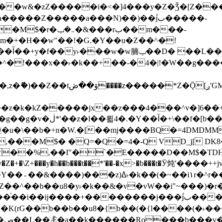
����Z�����a���N)��)��۫jب�����-
���rب��m���-
�jx��z���4���^v�]6��+q�5�n)j�bjZ޲�'��+jxU�n
��M$� �Q=�Q�=4�-Q VD_j[ DK8
,��I"�`�E�����D��M$�TDH��I7ږǂQ�=1�L�DE"4%,t�=
�Z�+�\Z+���y�h��b���t��*'��-�x>�b���t�Ӯ炖'����++
�~�Z��^��b��u8�y˫�k��&�v�vW��i"~���
�