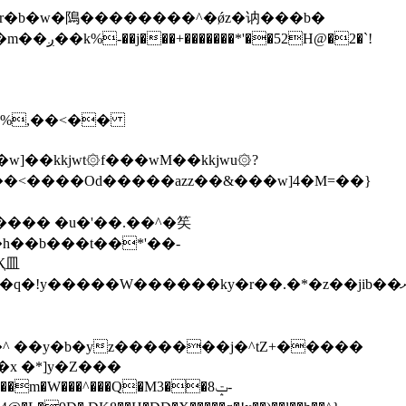
\�%,��<��
]��kkjwt۞f���wM��kkjwu۞?
x �*]y�Z���