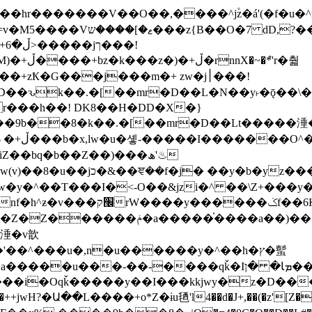
�ܶ*'r�춻
Ҟ�G���j���m�+ zw�j׀���!
DD�D��ԅk��.�[��mr�D��L�N��y˫�ǭ��
[r���h��! DK8��H�DD�X�}
��9b��8�k��.�[��mr�D��Lt�
����涶�w
z������ �u�'��.��^�笶
!y�����W������ky�r��.�*�z��jib��ނ+-
���qǩ�Iܡا� �ן��^ ��y�b�yz�������j�^tZ+�����
���i�Oqǩ�����y��I���kkjwy�z�D���