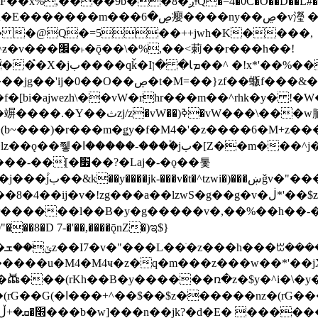
�D��L�DE"7]\��lz�)���k'! DK8��554@5!DF��x%
 ��y�b���ڝ�v�y�����ny��ڝ�6癭
�� �@Q�=5��++jwh�K����,
䓶��r���h��!
Ţ��ם��++jwH<*'��-
��f�[bi�ajwezh\��vW�rhr���m��^rhk�y� !
�y�Z�Ǯ�[Z����-
v�!zg���a��lzwS�g��g�v�ڶ*'��$z�-�֥ ��L!
�D 7-�'��,����ǭnZ�)ಇ$}
��(rKh��B�y������ռ�z�$y�^i�\�y�rب��b��
��+z۫��-jW(�w��*'��-