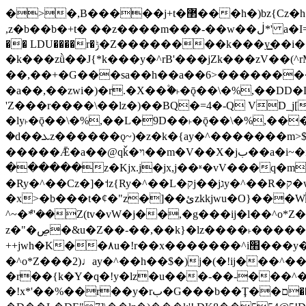
�>�,B�����j+t�޲���h�)bz{Cz�h��hr�������V��O��,����^j۫z�á'(�f�u�^r�b�w�隝��������^�ǿz�讷���b�
,z�b��b�+t� ��z����m���-��w��ڶ*' a�I=v�M5����Vޱ�]����ש���z{B��O�7 dD,?��m��ږ��k%-��j���+�������*'��52H@�2�`!
�� LDU����r�ݱ�Z��������k���y͇��i�+ڵ�6>�����jך���!
�k���zǜ��J{*k���y�^rB'���jZk���zV��(^rM)�+ڵ����+bz�k���z�)�+ڵ�rnnX�~
��,��+�G���sa��h��a��6>���������+z
�a��,
��zwi�)�r.�X��۫�˫�ǭ��\�%,��
'Z���r����\��lz�)��BQ�=4�-Q VD_j
�ly˫�ǭ��\�%,��L�9D��˫�ǭ��\�%,��
�d��ܥz������ǫ~)�z�k�{ay�^�������m>$ �+ڵ���b�x,lw�u�솋-�����I�������O^��<����Od�����azz��&���w]4�M=��}
�����Ǣ�a��@qǩ�ױ��m�V��X�jب��a�i~�iZ��bq�b��Z��)���ھ'♨
������z�Kjx.j�jx,j��ʶ�vV���q�mw(v)��8�u��jכ�&��ਞ��f�j� ��y�b�y
�Ry�^��Cz�]�˦z{Ry�^��L�קj��jגy�^��R�ק�w�y�^��T���I�<-O��&jzi�^ ��\Z+���y�h��b���t��*'��-
�x>�b���t�¢�"z�]��ئzkkjwu�O}���Wnf�h^ƶ�v���׬קrW����y������ݢf��6Қ⽫
^~�ܶ*'��Z(tv�vW�j��,�g���ij�l��^o*Z��Z�Z������ݥ�a�����֫����a��)���q�
z�"�ڝ�&u�Z��-��,��k}�lz����˫�����涶�v歆
++jwh�K��٨u�!r��x�������^i׫���y�'��^���u�,n�u������y�^��h�ץ�蟚
�^o*Z���2)♩ay�^��h��$�)j�(�!ij���^��a�����u���-��-�
�r��{k�Y�q�!y�lz�u���-��-���^
�!x*'��%��r��y�rب�G���b��Ţ��ם��++jwH?�Ա��L����+o*Z�ɨu毢'l4��d�J+,��(�z'[Z���m�W���^���Q�M3��8ݓ-