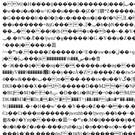
�W(�H��֫��ij���֫��]������j���۫jب���w&�zZ�����i�<�]4���y�Z�Ǯ�[Z����-���y�h��Z��m����֫����a��涶
�w��u�a�i�w^Ƙi��u��r�-�jZ�"}驷*Z�����a�
�G�����h\��f�[b�x�r���m�ǭ��f�%,ÏL��M$�r�܅�ݕ�&
��a������+&jG����ݕ�ڱ�h�фN����,m�+�H��w"��!�G.�Y��ؚu�Z��^�!
��ݕ�����f�[b{���x��b��~�.�Y��آ��+y�f��y˫���w�w腩ݕ��D� ��L�� G(u�+z����>��뢻>�˫�k��*ޚ�ޅ�ݕ顊w腩
ݕ�.�W%�Ǣ��!jwez'�g�����!�G.�Y��ؚu�Z��^�!���x��˫�k��+��-�4�|!�W��g�����.�Y��؜���޶���z�l��z�lz��ǫ��욇
^���j����z�⽫
^~�ܶ*'u�,����Z�����)i�^E��xw�u�ڶ֜��+q�,z�ޮ�)��Z��tۆ��ڞ����z�����*Z�Ǭ[ږ'GM3ۺױ������rG�t#��g����j����jk-
j��۫jب���jk��������'rh���ښ�a�杳
�<Җ���ij���mj��,�����a��mj����z�k�kZ����
����yV���9������i׫E��y��zȦ�Zz����Z��zwS�g��g�v�ڶ*'��z�l��뢻4�.�Y��آ�+\��f�[b��h�١ DK0��0�8�D
4��w&���rب��m���-���xw�u��Vڱ�涶�u�\��b�+n�W.�[��mj����BQ�=4DMDMM HQ���
DK8��8��X��25�����D��M2 ��%,�
BQ�=0�4�M2 ��%
�BQ�M3��8ݓ- �D��Lt�
DK8��M3��Dz,�,�K����T^}��z��Pq�m�*'��-���y
N{������܅�+�H��w"��.�Y��ؚu�Z��^��v�.�Y��؞��&����)���z)ߡ˫�k��(�~��i١r�^r���b��"��!jwex%,�E8t�<#��{Jު笶
Ͼz��Ͼr���m������jwezhb��!jwey˫��h�
뢻&�ק�Ymj����z�⽫^~�ܶ*'u�,M�ij���֫��ij���֫��i��ij����+��������j���۫jب���w.���s)����jk-���v���JZ�ǝ���z�嵪
�z�h��Z�ǝ��-���zקu8�zئ{�n��b�w(�w��*'�K(rG��b��b��u8�{b��(�{l����(�˫����ئy��N)���$~���^�,��+��랇
���k�'��,����ǭnZ�)ಇ$}�lz�����D���ڝ��L��ֹǢ�a��k������Rǫ���b���v���������zZ�Zt*'��-���y�Z�+ޮz