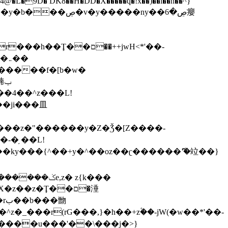
,����9b��8�ږǂQ�=4�0C�O��D��L#�4@�L�9D� DK8��H�DD�X
�����q�!x��)��l��h��^}
�W�����f�[b�w�
�朆