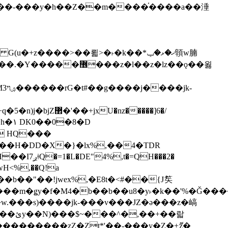
z�����]6�/
��H�DD�X�}�lx%,��4�TDR
QH���2�
jwH<%,��Q!a
)�r���m�ǥy�f�M4�b��b��u8�y˫�k��'%�Ǧ