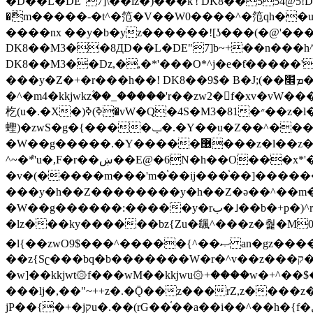
�ޮm�����-�t^�笵�V��W0����^�笵qh��u�E�������m���ڝ�6癭����ny��ڝ�v瀅
����nx ��y�b�yz������![ʖ���(�@'�
DK8��M3��8ДD��L�DE"7]b~+��n���h^ƶ�v���׬�˫�ǭ��\�%,��<
DK8��M3��Dz,�,�*'���O*^j�e�ƭ�����'��֩�X�jب����qǩ�Iܡا� �ן��^ �!x*'��%��r���h��
���y�Z�+�r���h��! DK8��9$� B�J;(��ܡ׮���jg��'ij�0��O��ڝ�t�M=��}zf��蝂f���&��܅��
�^�m4�kkjwkz۫��_�����'r��zw2�f�xv�vW�
杚(u�.�X�)ߢ)ߢ�vW�Q�4S�M3�81�״��z�l�竮����.�Y��ثzj/z�vW��)ߢ�vW���\���w腩ݕ
蟶)�zwS�g�{����ݕ�.�Y��ؚu�Z��^���(b~���)�r���m�ǥy�f�M4�'�z����6�M+z����4��^z���L!
�W��g�����.�Y��؜���޶���z�l��z�lz��ǫ��쮛�ا�����-����۫jب�[Z��m���^j��ji���⽫
^~�ܶ*'u�,F�r��ښ��E@�6N�h��O���x*'���-��[�׿��?�Laj�-�ǫ��톷
�v�(�����m���'m�֫��ij���֫��]������j���۫jب��&k��y����jk-���v�t�^tzwi�)���ښǧv�"�����z�"�����
���y�h��Z��������y�h��Z�ǝ��^��m��8�4��ij�
�W��g������:�����y�rب�˩��b�+p�)^r������l��B�y�g�����v�,��%��h��-��ky���{^��+y�^��oz��ʗ������ޮ'�竝��}
�lz���ky������bz{Zu�颻^���z�춽�M0"���8
�l{��zwO9$���^�����{^��ޞ an�gz����ݶ��ܫz��I7�v�"���L��ֹ�z���h���ꔱ���������ݢe,z� z{k���
��z{Sʗ���bq�b��� ����W�r�^v��z���ק�����u�M4�M4ҹ�z�q�m���z���w��*'��jX�z��z�Ţ��ם�涶
�w]��kkjwt۞f���wM��kkjwu۞+����w�+^��$�ꬡ�
���lj�,��"~++z�.�Ǭ��z���rZ,z����z�(rG��G(�ا���+^��$��$z������nz�(rG���^z�_���r(rG���,}�h
jP��{�+�jקu�.��(rG��֫��a��i��^��h�{f�׫�ܩ�+ڵ���b�w]���n��jk?�d�E� ���������u���'��\���j�>}