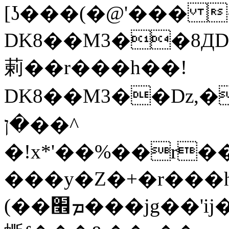
[ʖ���(�@'��� 
DK8��M3��8ДD��L�D
䓶��r���h��!
DK8��M3��Dz,�,�*'
�ן��^
�!x*'��%��r���h��Ţ�
���y�Z�+�r���h�
(��ܡ׮���jg��'ij�0��O��ڝ�t�M=��}zf��