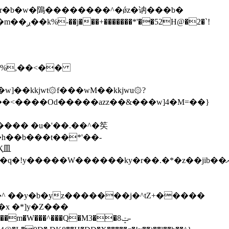
\�%,��<��
]��kkjwt۞f���wM��kkjwu۞?
x �*]y�Z���