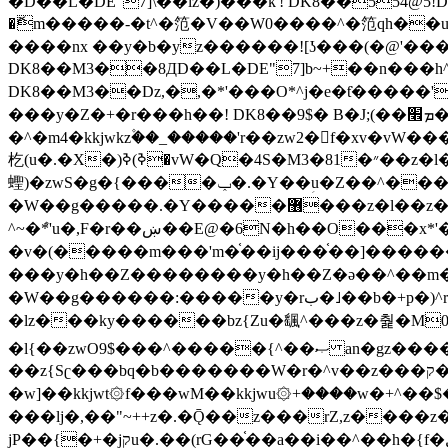
�ޮm�����-�t^�笵�V��W0����^�笵qh��u�E�������m���ڝ�6癭����ny��ڝ�v瀅
����nx ��y�b�yz������![ʖ���(�@'�
DK8��M3��8ДD��L�DE"7]b~+��n���h^ƶ�v���׬�˫�ǭ��\�%,��<
DK8��M3��Dz,�,�*'���O*^j�e�ƭ�����'��֩�X�jب����qǩ�Iܡا� �ן��^ �!x*'��%��r���h��
���y�Z�+�r���h��! DK8��9$� B�J;(��ܡ׮���jg��'ij�0��O��ڝ�t�M=��}zf��蝂f���&��܅��
�^�m4�kkjwkz۫��_�����'r��zw2�f�xv�vW�
杚(u�.�X�)ߢ)ߢ�vW�Q�4S�M3�81�״��z�l�竮����.�Y��ثzj/z�vW��)ߢ�vW���\���w腩ݕ
蟶)�zwS�g�{����ݕ�.�Y��ؚu�Z��^���(b~���)�r���m�ǥy�f�M4�'�z����6�M+z����4��^z���L!
�W��g�����.�Y��؜���޶���z�l��z�lz��ǫ��쮛�ا�����-����۫jب�[Z��m���^j��ji���⽫
^~�ܶ*'u�,F�r��ښ��E@�6N�h��O���x*'���-��[�׿��?�Laj�-�ǫ��톷
�v�(�����m���'m�֫��ij���֫��]������j���۫jب��&k��y����jk-���v�t�^tzwi�)���ښǧv�"�����z�"�����
���y�h��Z��������y�h��Z�ǝ��^��m��8�4��ij�
�W��g������:�����y�rب�˩��b�+p�)^r������l��B�y�g�����v�,��%��h��-��ky���{^��+y�^��oz��ʗ������ޮ'�竝��}
�lz���ky������bz{Zu�颻^���z�춽�M0"���8
�l{��zwO9$���^�����{^��ޞ an�gz����ݶ��ܫz��I7�v�"���L��ֹ�z���h���ꔱ���������ݢe,z� z{k���
��z{Sʗ���bq�b��� ����W�r�^v��z���ק�����u�M4�M4ҹ�z�q�m���z���w��*'��jX�z��z�Ţ��ם�涶
�w]��kkjwt۞f���wM��kkjwu۞+����w�+^��$�ꬡ�
���lj�,��"~++z�.�Ǭ��z���rZ,z����z�(rG��G(�ا���+^��$��$z������nz�(rG���^z�_���r(rG���,}�h
jP��{�+�jקu�.��(rG��֫��a��i��^��h�{f�׫�ܩ�+ڵ���b�w]���n��jk?�d�E� ���������u���'��\���j�>}