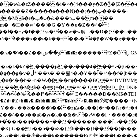
����Z�����a���N)��)��۫jب�����-
���rب��m���-
�jx��z���4���^v�]6��+q�5�n)j�bjZ޲�'��+jxU�n
��M$� �Q=�Q�=4�-Q VD_j[ DK8
,��I"�`�E�����D��M$�TDH��I7ږǂQ�=1�L�DE"4%,t�=
�Z�+�\Z+���y�h��b���t��*'��-�x>�b���t�Ӯ炖'����++
�~�Z��^��b��u8�y˫�k��&�v�vW��i"~���
�