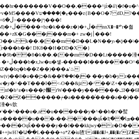
�ܶ*'r�춻
Ҟ�G���j���m�+ zw�j׀���!
DD�D��ԅk��.�[��mr�D��L�N��y˫�ǭ��
[r���h��! DK8��H�DD�X�}
��9b��8�k��.�[��mr�D��Lt�
����涶�w
z������ �u�'��.��^�笶
!y�����W������ky�r��.�*�z��jib��ނ+-
���qǩ�Iܡا� �ן��^ ��y�b�yz�������j�^tZ+�����
���i�Oqǩ�����y��I���kkjwy�z�D���