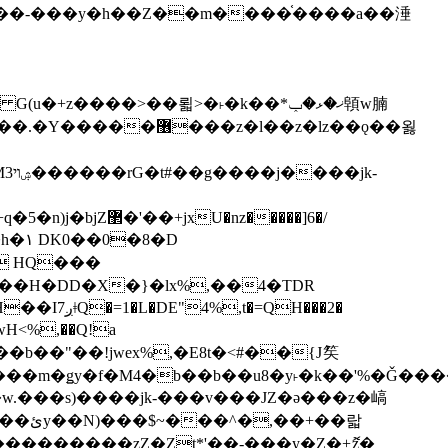
z�����]6�/
��H�DD�X�}�lx%,��4�TDR
QH���2�
jwH<%,��Q!a
)�r���m�ǥy�f�M4�b��b��u8�y˫�k��'%�Ǧ