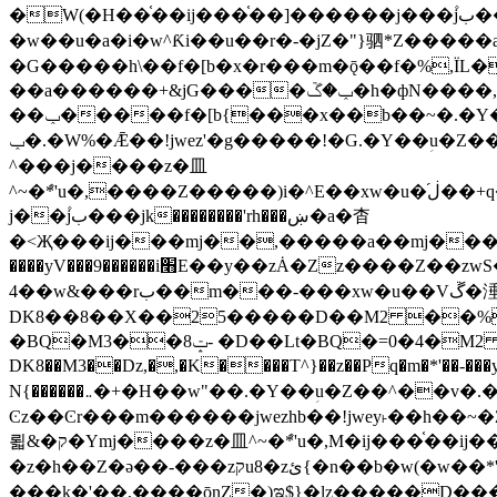
�W(�H��֫��ij���֫��]������j���۫jب���w&�zZ�����i�<�]4���y�Z�Ǯ�[Z����-���y�h��Z��m����֫����a��涶
�w��u�a�i�w^Ƙi��u��r�-�jZ�"}驷*Z�����a�
�G�����h\��f�[b�x�r���m�ǭ��f�%,ÏL��M$�r�܅�ݕ�&
��a������+&jG����ݕ�ڱ�h�фN����,m�+�H��w"��!�G.�Y��ؚu�Z��^�!
��ݕ�����f�[b{���x��b��~�.�Y��آ��+y�f��y˫���w�w腩ݕ��D� ��L�� G(u�+z����>��뢻>�˫�k��*ޚ�ޅ�ݕ顊w腩
ݕ�.�W%�Ǣ��!jwez'�g�����!�G.�Y��ؚu�Z��^�!���x��˫�k��+��-�4�|!�W��g�����.�Y��؜���޶���z�l��z�lz��ǫ��욇
^���j����z�⽫
^~�ܶ*'u�,����Z�����)i�^E��xw�u�ڶ֜��+q�,z�ޮ�)��Z��tۆ��ڞ����z�����*Z�Ǭ[ږ'GM3ۺױ������rG�t#��g����j����jk-
j��۫jب���jk��������'rh���ښ�a�杳
�<Җ���ij���mj��,�����a��mj����z�k�kZ����
����yV���9������i׫E��y��zȦ�Zz����Z��zwS�g��g�v�ڶ*'��z�l��뢻4�.�Y��آ�+\��f�[b��h�١ DK0��0�8�D
4��w&���rب��m���-���xw�u��Vڱ�涶�u�\��b�+n�W.�[��mj����BQ�=4DMDMM HQ���
DK8��8��X��25�����D��M2 ��%,�
BQ�=0�4�M2 ��%
�BQ�M3��8ݓ- �D��Lt�
DK8��M3��Dz,�,�K����T^}��z��Pq�m�*'��-���y
N{������܅�+�H��w"��.�Y��ؚu�Z��^��v�.�Y��؞��&����)���z)ߡ˫�k��(�~��i١r�^r���b��"��!jwex%,�E8t�<#��{Jު笶
Ͼz��Ͼr���m������jwezhb��!jwey˫��h�
뢻&�ק�Ymj����z�⽫^~�ܶ*'u�,M�ij���֫��ij���֫��i��ij����+��������j���۫jب���w.���s)����jk-���v���JZ�ǝ���z�嵪
�z�h��Z�ǝ��-���zקu8�zئ{�n��b�w(�w��*'�K(rG��b��b��u8�{b��(�{l����(�˫����ئy��N)���$~���^�,��+��랇
���k�'��,����ǭnZ�)ಇ$}�lz�����D���ڝ��L��ֹǢ�a��k������Rǫ���b���v���������zZ�Zt*'��-���y�Z�+ޮz