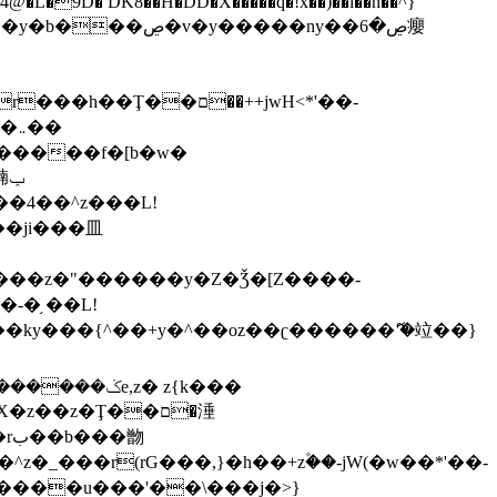
,����9b��8�ږǂQ�=4�0C�O��D��L#�4@�L�9D� DK8��H�DD�X
�����q�!x��)��l��h��^}
�W�����f�[b�w�
�朆