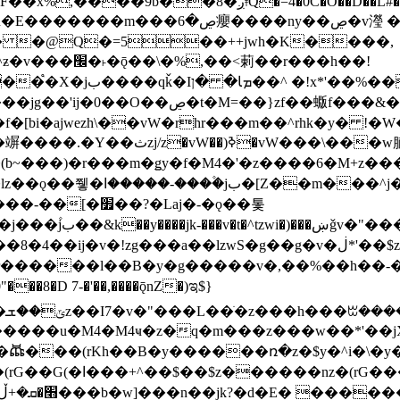
�D��L�DE"7]\��lz�)���k'! DK8��554@5!DF��x%
 ��y�b���ڝ�v�y�����ny��ڝ�6癭
�� �@Q�=5��++jwh�K����,
䓶��r���h��!
Ţ��ם��++jwH<*'��-
��f�[bi�ajwezh\��vW�rhr���m��^rhk�y� !
�y�Z�Ǯ�[Z����-
v�!zg���a��lzwS�g��g�v�ڶ*'��$z�-�֥ ��L!
�D 7-�'��,����ǭnZ�)ಇ$}
��(rKh��B�y������ռ�z�$y�^i�\�y�rب��b��
��+z۫��-jW(�w��*'��-