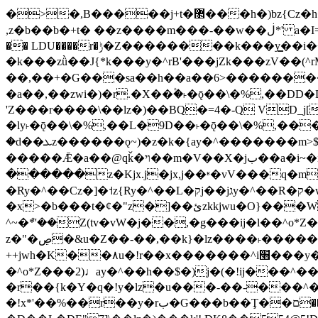
�>�,B�����j+t�޲���h�)bz{Cz�h��hr�������V��O��,����^j۫z�á'(�f�u�^r�b�w�隝��������^�ǿz�讷���b�
,z�b��b�+t� ��z����m���-��w��ڶ*' a�I=v�M5����Vޱ�]����ש���z{B��O�7 dD,?��m��ږ��k%-��j���+�������*'��52H@�2�`!
�� LDU����r�ݱ�Z��������k���y͇��i�+ڵ�6>�����jך���!
�k���zǜ��J{*k���y�^rB'���jZk���zV��(^rM)�+ڵ����+bz�k���z�)�+ڵ�rnnX�~
��,��+�G���sa��h��a��6>���������+z
�a��,
��zwi�)�r.�X��۫�˫�ǭ��\�%,��
'Z���r����\��lz�)��BQ�=4�-Q VD_j
�ly˫�ǭ��\�%,��L�9D��˫�ǭ��\�%,��
�d��ܥz������ǫ~)�z�k�{ay�^�������m>$ �+ڵ���b�x,lw�u�솋-�����I�������O^��<����Od�����azz��&���w]4�M=��}
�����Ǣ�a��@qǩ�ױ��m�V��X�jب��a�i~�iZ��bq�b��Z��)���ھ'♨
������z�Kjx.j�jx,j��ʶ�vV���q�mw(v)��8�u��jכ�&��ਞ��f�j� ��y�b�y
�Ry�^��Cz�]�˦z{Ry�^��L�קj��jגy�^��R�ק�w�y�^��T���I�<-O��&jzi�^ ��\Z+���y�h��b���t��*'��-
�x>�b���t�¢�"z�]��ئzkkjwu�O}���Wnf�h^ƶ�v���׬קrW����y������ݢf��6Қ⽫
^~�ܶ*'��Z(tv�vW�j��,�g���ij�l��^o*Z��Z�Z������ݥ�a�����֫����a��)���q�
z�"�ڝ�&u�Z��-��,��k}�lz����˫�����涶�v歆
++jwh�K��٨u�!r��x�������^i׫���y�'��^���u�,n�u������y�^��h�ץ�蟚
�^o*Z���2)♩ay�^��h��$�)j�(�!ij���^��a�����u���-��-�
�r��{k�Y�q�!y�lz�u���-��-���^
�!x*'��%��r��y�rب�G���b��Ţ��ם��++jwH?�Ա��L����+o*Z�ɨu毢'l4��d�J+,��(�z'[Z���m�W���^���Q�M3��8ݓ-