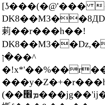
[ʖ���(�@'��� 
DK8��M3��8ДD��L�D
䓶��r���h��!
DK8��M3��Dz,�,�*'
�ן��^
�!x*'��%��r���h��Ţ�
���y�Z�+�r���h�
(��ܡ׮���jg��'ij�0��O��ڝ�t�M=��}zf��