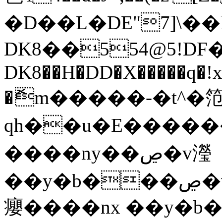
�D��L�DE"7]\��l
DK8��554@5!DF��x%,����
DK8��H�DD�X
�����q�!x
�ޮm�����-�t^
qh��u�E�������
����ny��ڝ�v瀅
��y�b���ڝ�v�y�����ny��ڝ�6
癭����nx ��y�b