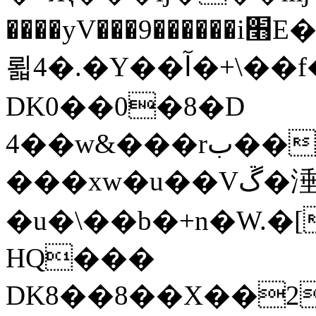
����yV���9������i׫E��y��zȦ�Zz����Z��zwS�g��g�v�ڶ*'��z�l��
뢻4�.�Y��آ�+\��f�[b��h�١
DK0��0�8�D
4��w&���rب��m���-
���xw�u��Vڱ�涶
�u�\��b�+n�W.�
HQ���
DK8��8��X��