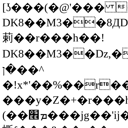
[ʖ���(�@'��� 
DK8��M3��8ДD��L�D
䓶��r���h��!
DK8��M3��Dz,�,�*'
�ן��^
�!x*'��%��r���h��Ţ�
���y�Z�+�r���h�
(��ܡ׮���jg��'ij�0��O��ڝ�t�M=��}zf��