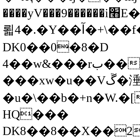
����yV���9������i׫E��y��zȦ�Zz����Z��zwS�g��g�v�ڶ*'��z�l��
뢻4�.�Y��آ�+\��f�[b��h�١
DK0��0�8�D
4��w&���rب��m���-
���xw�u��Vڱ�涶
�u�\��b�+n�W.�
HQ���
DK8��8��X��