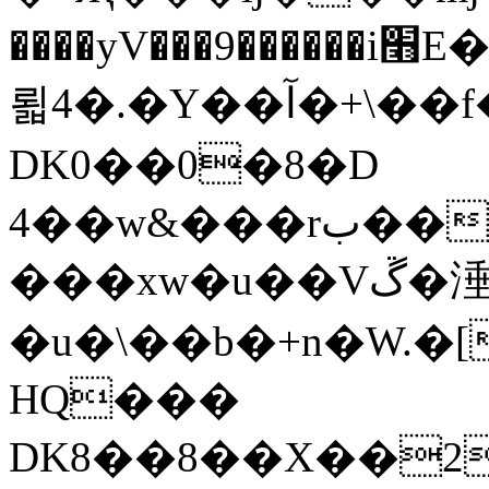
����yV���9������i׫E��y��zȦ�Zz����Z��zwS�g��g�v�ڶ*'��z�l��
뢻4�.�Y��آ�+\��f�[b��h�١
DK0��0�8�D
4��w&���rب��m���-
���xw�u��Vڱ�涶
�u�\��b�+n�W.�
HQ���
DK8��8��X��