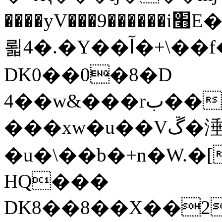
����yV���9������i׫E��y��zȦ�Zz����Z��zwS�g��g�v�ڶ*'��z�l��
뢻4�.�Y��آ�+\��f�[b��h�١
DK0��0�8�D
4��w&���rب��m���-
���xw�u��Vڱ�涶
�u�\��b�+n�W.�
HQ���
DK8��8��X��