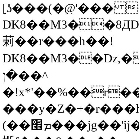
[ʖ���(�@'��� 
DK8��M3��8ДD��L�D
䓶��r���h��!
DK8��M3��Dz,�,�*'
�ן��^
�!x*'��%��r���h��Ţ�
���y�Z�+�r���h�
(��ܡ׮���jg��'ij�0��O��ڝ�t�M=��}zf��