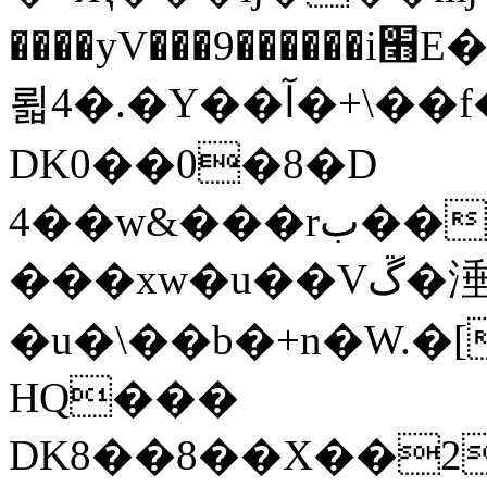
����yV���9������i׫E��y��zȦ�Zz����Z��zwS�g��g�v�ڶ*'��z�l��
뢻4�.�Y��آ�+\��f�[b��h�١
DK0��0�8�D
4��w&���rب��m���-
���xw�u��Vڱ�涶
�u�\��b�+n�W.�
HQ���
DK8��8��X��