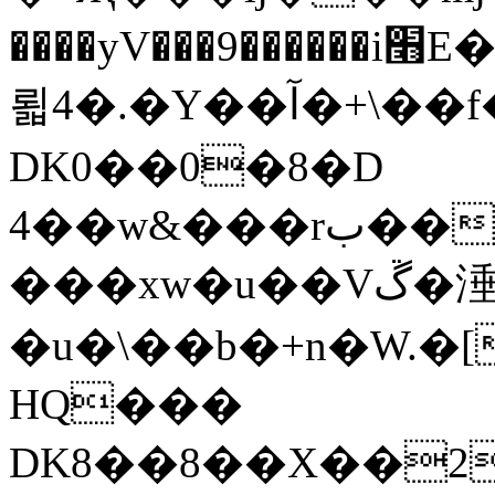
����yV���9������i׫E��y��zȦ�Zz����Z��zwS�g��g�v�ڶ*'��z�l��
뢻4�.�Y��آ�+\��f�[b��h�١
DK0��0�8�D
4��w&���rب��m���-
���xw�u��Vڱ�涶
�u�\��b�+n�W.�
HQ���
DK8��8��X��