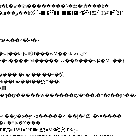
\�%,��<��
]��kkjwt۞f���wM��kkjwu۞?
x �*]y�Z���