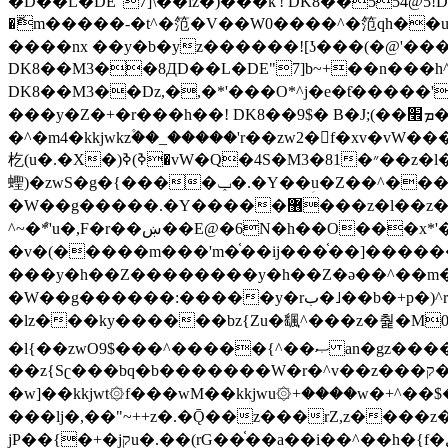
�ޮm�����-�t^�笵�V��W0����^�笵qh��u�E�������m���ڝ�6癭����ny��ڝ�v瀅
����nx ��y�b�yz������![ʖ���(�@'�
DK8��M3��8ДD��L�DE"7]b~+��n���h^ƶ�v���׬�˫�ǭ��\�%,��<
DK8��M3��Dz,�,�*'���O*^j�e�ƭ�����'��֩�X�jب����qǩ�Iܡا� �ן��^ �!x*'��%��r���h��
���y�Z�+�r���h��! DK8��9$� B�J;(��ܡ׮���jg��'ij�0��O��ڝ�t�M=��}zf��蝂f���&��܅��
�^�m4�kkjwkz۫��_�����'r��zw2�f�xv�vW�
杚(u�.�X�)ߢ)ߢ�vW�Q�4S�M3�81�״��z�l�竮����.�Y��ثzj/z�vW��)ߢ�vW���\���w腩ݕ
蟶)�zwS�g�{����ݕ�.�Y��ؚu�Z��^���(b~���)�r���m�ǥy�f�M4�'�z����6�M+z����4��^z���L!
�W��g�����.�Y��؜���޶���z�l��z�lz��ǫ��쮛�ا�����-����۫jب�[Z��m���^j��ji���⽫
^~�ܶ*'u�,F�r��ښ��E@�6N�h��O���x*'���-��[�׿��?�Laj�-�ǫ��톷
�v�(�����m���'m�֫��ij���֫��]������j���۫jب��&k��y����jk-���v�t�^tzwi�)���ښǧv�"�����z�"�����
���y�h��Z��������y�h��Z�ǝ��^��m��8�4��ij�
�W��g������:�����y�rب�˩��b�+p�)^r������l��B�y�g�����v�,��%��h��-��ky���{^��+y�^��oz��ʗ������ޮ'�竝��}
�lz���ky������bz{Zu�颻^���z�춽�M0"���8
�l{��zwO9$���^�����{^��ޞ an�gz����ݶ��ܫz��I7�v�"���L��ֹ�z���h���ꔱ���������ݢe,z� z{k���
��z{Sʗ���bq�b��� ����W�r�^v��z���ק�����u�M4�M4ҹ�z�q�m���z���w��*'��jX�z��z�Ţ��ם�涶
�w]��kkjwt۞f���wM��kkjwu۞+����w�+^��$�ꬡ�
���lj�,��"~++z�.�Ǭ��z���rZ,z����z�(rG��G(�ا���+^��$��$z������nz�(rG���^z�_���r(rG���,}�h
jP��{�+�jקu�.��(rG��֫��a��i��^��h�{f�׫�ܩ�+ڵ���b�w]���n��jk?�d�E� ���������u���'��\���j�>}