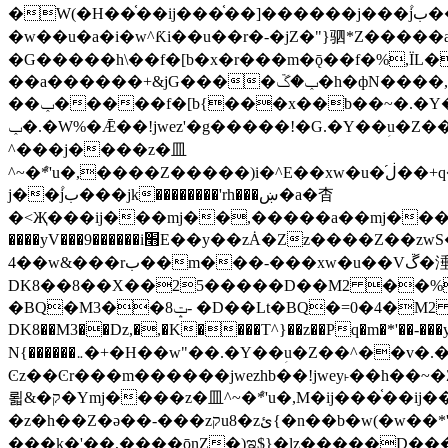
�W(�H��֫��ij���֫��]������j���۫jب���w&�zZ�����i�<�]4���y�Z�Ǯ�[Z����-���y�h��Z��m����֫����a��涶
�w��u�a�i�w^Ƙi��u��r�-�jZ�"}驷*Z�����a�
�G�����h\��f�[b�x�r���m�ǭ��f�%,ÏL��M$�r�܅�ݕ�&
��a������+&jG����ݕ�ڱ�h�фN����,m�+�H��w"��!�G.�Y��ؚu�Z��^�!
��ݕ�����f�[b{���x��b��~�.�Y��آ��+y�f��y˫���w�w腩ݕ��D� ��L�� G(u�+z����>��뢻>�˫�k��*ޚ�ޅ�ݕ顊w腩
ݕ�.�W%�Ǣ��!jwez'�g�����!�G.�Y��ؚu�Z��^�!���x��˫�k��+��-�4�|!�W��g�����.�Y��؜���޶���z�l��z�lz��ǫ��욇
^���j����z�⽫
^~�ܶ*'u�,����Z�����)i�^E��xw�u�ڶ֜��+q�,z�ޮ�)��Z��tۆ��ڞ����z�����*Z�Ǭ[ږ'GM3ۺױ������rG�t#��g����j����jk-
j��۫jب���jk��������'rh���ښ�a�杳
�<Җ���ij���mj��,�����a��mj����z�k�kZ����
����yV���9������i׫E��y��zȦ�Zz����Z��zwS�g��g�v�ڶ*'��z�l��뢻4�.�Y��آ�+\��f�[b��h�١ DK0��0�8�D
4��w&���rب��m���-���xw�u��Vڱ�涶�u�\��b�+n�W.�[��mj����BQ�=4DMDMM HQ���
DK8��8��X��25�����D��M2 ��%,�
BQ�=0�4�M2 ��%
�BQ�M3��8ݓ- �D��Lt�
DK8��M3��Dz,�,�K����T^}��z��Pq�m�*'��-���y
N{������܅�+�H��w"��.�Y��ؚu�Z��^��v�.�Y��؞��&����)���z)ߡ˫�k��(�~��i١r�^r���b��"��!jwex%,�E8t�<#��{Jު笶
Ͼz��Ͼr���m������jwezhb��!jwey˫��h�
뢻&�ק�Ymj����z�⽫^~�ܶ*'u�,M�ij���֫��ij���֫��i��ij����+��������j���۫jب���w.���s)����jk-���v���JZ�ǝ���z�嵪
�z�h��Z�ǝ��-���zקu8�zئ{�n��b�w(�w��*'�K(rG��b��b��u8�{b��(�{l����(�˫����ئy��N)���$~���^�,��+��랇
���k�'��,����ǭnZ�)ಇ$}�lz�����D���ڝ��L��ֹǢ�a��k������Rǫ���b���v���������zZ�Zt*'��-���y�Z�+ޮz