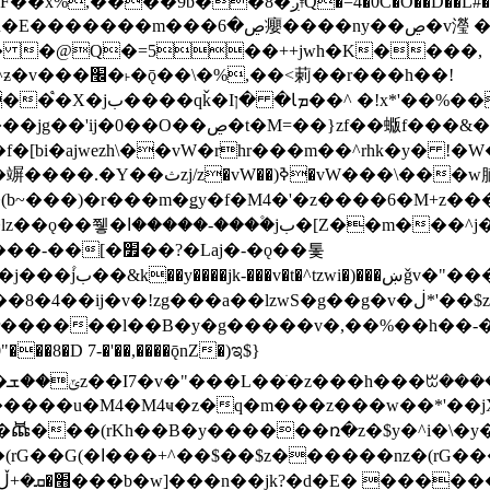
�D��L�DE"7]\��lz�)���k'! DK8��554@5!DF��x%
 ��y�b���ڝ�v�y�����ny��ڝ�6癭
�� �@Q�=5��++jwh�K����,
䓶��r���h��!
Ţ��ם��++jwH<*'��-
��f�[bi�ajwezh\��vW�rhr���m��^rhk�y� !
�y�Z�Ǯ�[Z����-
v�!zg���a��lzwS�g��g�v�ڶ*'��$z�-�֥ ��L!
�D 7-�'��,����ǭnZ�)ಇ$}
��(rKh��B�y������ռ�z�$y�^i�\�y�rب��b��
��+z۫��-jW(�w��*'��-