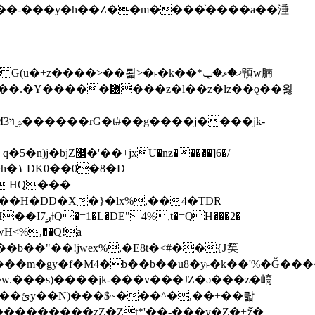
z�����]6�/
��H�DD�X�}�lx%,��4�TDR
QH���2�
jwH<%,��Q!a
)�r���m�ǥy�f�M4�b��b��u8�y˫�k��'%�Ǧ