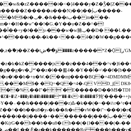
����Z�����a���N)��)��۫jب�����-
���rب��m���-
�jx��z���4���^v�]6��+q�5�n)j�bjZ޲�'��+jxU�n
��M$� �Q=�Q�=4�-Q VD_j[ DK8
,��I"�`�E�����D��M$�TDH��I7ږǂQ�=1�L�DE"4%,t�=
�Z�+�\Z+���y�h��b���t��*'��-�x>�b���t�Ӯ炖'����++
�~�Z��^��b��u8�y˫�k��&�v�vW��i"~���
�