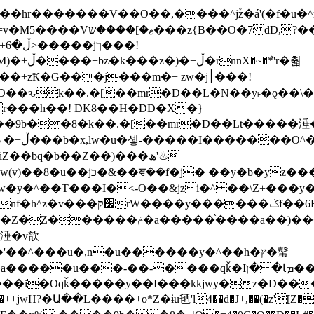
�ܶ*'r�춻
Ҟ�G���j���m�+ zw�j׀���!
DD�D��ԅk��.�[��mr�D��L�N��y˫�ǭ��
[r���h��! DK8��H�DD�X�}
��9b��8�k��.�[��mr�D��Lt�
����涶�w
z������ �u�'��.��^�笶
!y�����W������ky�r��.�*�z��jib��ނ+-
���qǩ�Iܡا� �ן��^ ��y�b�yz�������j�^tZ+�����
���i�Oqǩ�����y��I���kkjwy�z�D���