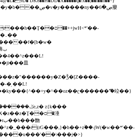
,����9b��8�ږǂQ�=4�0C�O��D��L#�4@�L�9D� DK8��H�DD�X
�����q�!x��)��l��h��^}
�W�����f�[b�w�
�朆