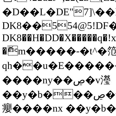
�D��L�DE"7]\��l
DK8��554@5!DF��x%,����
DK8��H�DD�X
�����q�!x
�ޮm�����-�t^
qh��u�E�������
����ny��ڝ�v瀅
��y�b���ڝ�v�y�����ny��ڝ�6
癭����nx ��y�b