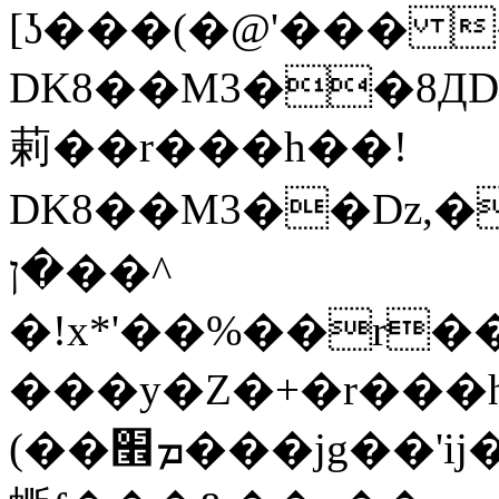
[ʖ���(�@'��� 
DK8��M3��8ДD��L�D
䓶��r���h��!
DK8��M3��Dz,�,�*'
�ן��^
�!x*'��%��r���h��Ţ�
���y�Z�+�r���h�
(��ܡ׮���jg��'ij�0��O��ڝ�t�M=��}zf��